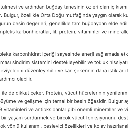
tülmesi ve ardından buğday tanesinin özleri olan iç kısm
ır. Bulgur, özellikle Orta Doğu mutfağında yaygın olarak kul
urun besin değerleri, genellikle tam buğdaydan elde edild
mpleks karbonhidratlar, lif, protein, vitaminler ve mineral
leks karbonhidrat içeriği sayesinde enerji sağlamada etkilid
sı sindirim sistemini destekleyebilir ve tokluk hissiyatını 
viyelerini düzenleyebilir ve kan şekerinin daha istikrarlı 
rdımcı olabilir.
i ile de dikkat çeker. Protein, vücut hücrelerinin yenilenm
büyüme ve gelişme için temel bir besin öğesidir. Bulgur 
vitaminleri ve antioksidanlar gibi önemli mineraller ve vit
klı bir yaşam sürdürmek ve birçok vücut fonksiyonunu des
k yönlü kullanımı, besleyici özellikleri ve kolay hazırlanab