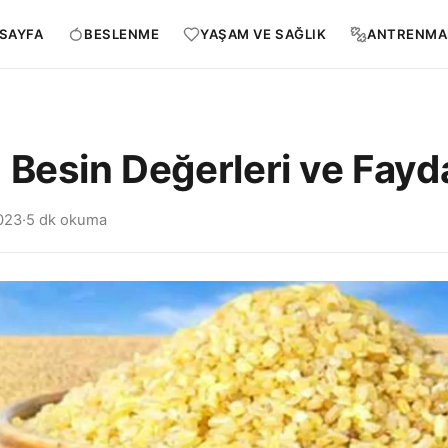
SAYFA
BESLENME
YAŞAM VE SAĞLIK
ANTRENMA
 Besin Değerleri ve Fayda
023
·
5 dk okuma