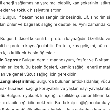
 enerji sağlamasına yardımcı olabilir, kan şekerinin istikrar
ler ve tokluk hissiyatını artırır.
:
Bulgur, lif bakımından zengin bir besindir. Lif, sindirim 
nları önler ve bağırsak sağlığını destekler. Aynı zamanda k
Bulgur, bitkisel kökenli bir protein kaynağıdır. Özellikle 
mli bir protein kaynağı olabilir. Protein, kas gelişimi, hücr
 için kritik bir besin öğesidir.
in Deposu:
Bulgur, demir, magnezyum, fosfor ve B vitamin
minleri içerir. Bu besin öğeleri, kemik sağlığı, enerji meta
arı ve genel vücut sağlığı için gereklidir.
Zenginleştirilmiş:
Bulgurda bulunan antioksidanlar, vücu
arak hücresel sağlığı koruyabilir ve yaşlanmayı yavaşlatabil
lü:
Bulgurun yüksek lif içeriği, özellikle çözünür liflerin k
 olabileceği bilinmektedir. Bu da kalp sağlığını olumlu y
:
Bulgurun düşük glisemik indeksi, kan şekerinin kontrol 