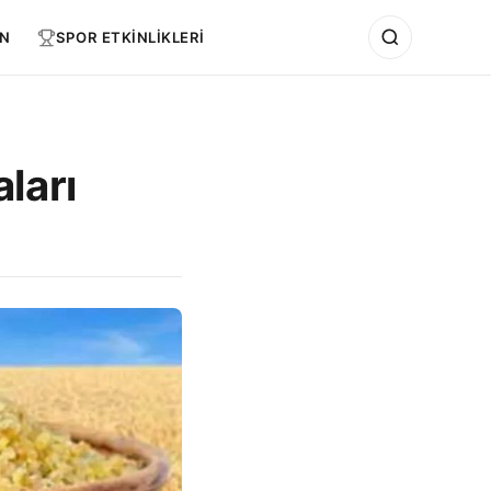
N
SPOR ETKİNLİKLERİ
ları