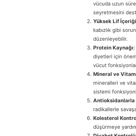
vücuda uzun süreli
seyretmesini destek
Yüksek Lif İçeriği
kabızlık gibi soru
düzenleyebilir.
Protein Kaynağı:
diyetleri için öne
vücut fonksiyonları
Mineral ve Vitam
mineralleri ve vita
sistemi fonksiyonl
Antioksidanlarla 
radikallerle savaş
Kolesterol Kontro
düşürmeye yardımcı
Diyabet Kontrolü