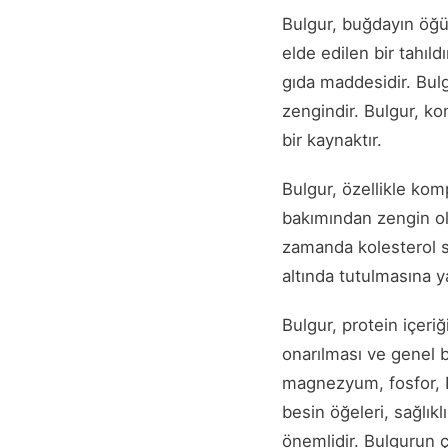
Bulgur, buğdayın öğü
elde edilen bir tahıld
gıda maddesidir. Bulg
zengindir. Bulgur, ko
bir kaynaktır.
Bulgur, özellikle komp
bakımından zengin olma
zamanda kolesterol se
altında tutulmasına ya
Bulgur, protein içeriğ
onarılması ve genel 
magnezyum, fosfor, B 
besin öğeleri, sağlı
önemlidir. Bulgurun ço