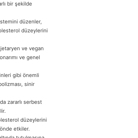
lı bir şekilde
sistemini düzenler,
olesterol düzeylerini
vejetaryen ve vegan
e onarımı ve genel
leri gibi önemli
bolizması, sinir
da zararlı serbest
ir.
olesterol düzeylerini
önde etkiler.
altında tutulmasına