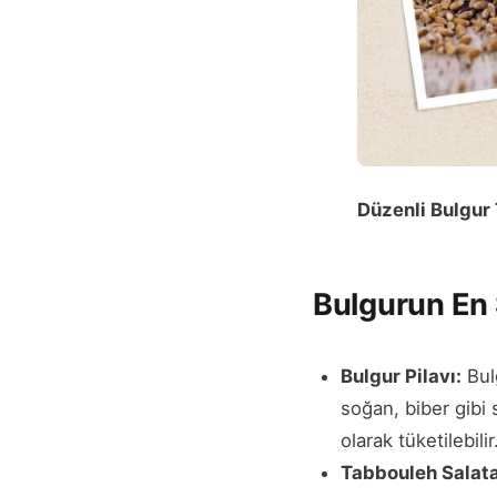
Düzenli Bulgur
Bulgurun En S
Bulgur Pilavı:
Bulg
soğan, biber gibi
olarak tüketilebilir
Tabbouleh Salata