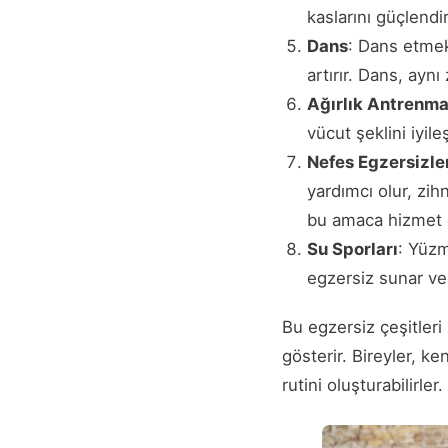
kaslarını güçlendir
Dans
: Dans etmek,
artırır. Dans, ayn
Ağırlık Antrenma
vücut şeklini iyile
Nefes Egzersizle
yardımcı olur, zihn
bu amaca hizmet 
Su Sporları
: Yüzm
egzersiz sunar ve 
Bu egzersiz çeşitleri
gösterir. Bireyler, ke
rutini oluşturabilirler.