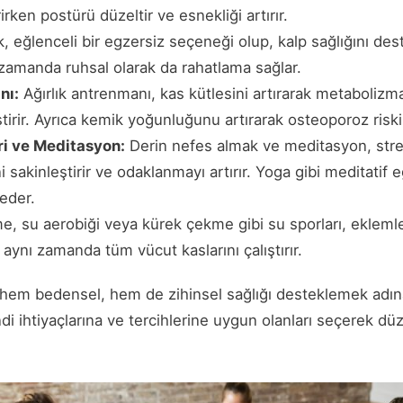
irken postürü düzeltir ve esnekliği artırır.
 eğlenceli bir egzersiz seçeneği olup, kalp sağlığını dest
ı zamanda ruhsal olarak da rahatlama sağlar.
nı:
Ağırlık antrenmanı, kas kütlesini artırarak metabolizma
ştirir. Ayrıca kemik yoğunluğunu artırarak osteoporoz riskin
ri ve Meditasyon:
Derin nefes almak ve meditasyon, stre
i sakinleştirir ve odaklanmayı artırır. Yoga gibi meditatif 
eder.
e, su aerobiği veya kürek çekme gibi su sporları, eklemle
aynı zamanda tüm vücut kaslarını çalıştırır.
 hem bedensel, hem de zihinsel sağlığı desteklemek adına ç
ndi ihtiyaçlarına ve tercihlerine uygun olanları seçerek düz