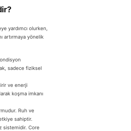
dir?
meye yardımcı olurken,
nı artırmaya yönelik
kondisyon
ak, sadece fiziksel
irir ve enerji
olarak koşma imkanı
ormudur. Ruh ve
etkiye sahiptir.
z sistemidir. Core