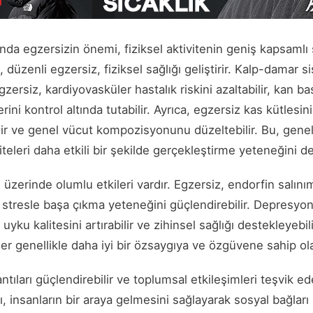
da egzersizin önemi, fiziksel aktivitenin geniş kapsamlı 
k, düzenli egzersiz, fiziksel sağlığı geliştirir. Kalp-damar 
gzersiz, kardiyovasküler hastalık riskini azaltabilir, kan ba
ini kontrol altında tutabilir. Ayrıca, egzersiz kas kütlesini 
ir ve genel vücut kompozisyonunu düzeltebilir. Bu, genel 
iteleri daha etkili bir şekilde gerçekleştirme yeteneğini d
 üzerinde olumlu etkileri vardır. Egzersiz, endorfin salınım
r ve stresle başa çıkma yeteneğini güçlendirebilir. Depresyo
ir, uyku kalitesini artırabilir ve zihinsel sağlığı destekleyebil
er genellikle daha iyi bir özsaygıya ve özgüvene sahip olab
tıları güçlendirebilir ve toplumsal etkileşimleri teşvik ede
ı, insanların bir araya gelmesini sağlayarak sosyal bağları 