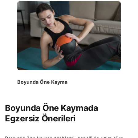
Boyunda Öne Kayma
Boyunda Öne Kaymada
Egzersiz Önerileri