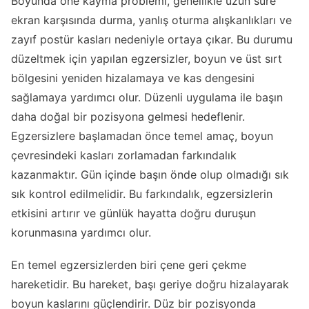
Boyunda öne kayma problemi, genellikle uzun süre
ekran karşısında durma, yanlış oturma alışkanlıkları ve
zayıf postür kasları nedeniyle ortaya çıkar. Bu durumu
düzeltmek için yapılan egzersizler, boyun ve üst sırt
bölgesini yeniden hizalamaya ve kas dengesini
sağlamaya yardımcı olur. Düzenli uygulama ile başın
daha doğal bir pozisyona gelmesi hedeflenir.
Egzersizlere başlamadan önce temel amaç, boyun
çevresindeki kasları zorlamadan farkındalık
kazanmaktır. Gün içinde başın önde olup olmadığı sık
sık kontrol edilmelidir. Bu farkındalık, egzersizlerin
etkisini artırır ve günlük hayatta doğru duruşun
korunmasına yardımcı olur.
En temel egzersizlerden biri çene geri çekme
hareketidir. Bu hareket, başı geriye doğru hizalayarak
boyun kaslarını güçlendirir. Düz bir pozisyonda