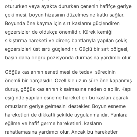
otururken veya ayakta dururken çenenin hafifçe geriye
çekilmesi, boyun hizasının düzelmesine katkı sağlar.
Boyunda öne kayma için sırt kaslarını güçlendiren
egzersizler de oldukça önemlidir. Kürek kemiği
sıkıştırma hareketi ve direnç bantlarıyla yapılan çekiş
egzersizleri üst sırtı güçlendirir. Güçlü bir sırt bölgesi,
başın daha doğru pozisyonda durmasına yardımcı olur.
Göğüs kaslarının esnetilmesi de tedavi sürecinin
önemli bir parçasıdır. Özellikle uzun süre öne kapanmış
duruş, göğüs kaslarının kısalmasına neden olabilir. Kapı
eşiğinde yapılan esneme hareketleri bu kasları açarak
omuzların geriye gelmesini destekler. Boyun esneme
hareketleri de dikkatli şekilde uygulanmalıdır. Yanlara
eğilme ve hafif germe hareketleri, kasların
rahatlamasına yardımcı olur. Ancak bu hareketler