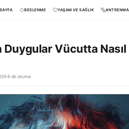
SAYFA
BESLENME
YAŞAM VE SAĞLIK
ANTRENMA
n Duygular Vücutta Nasıl
026
·
6 dk okuma