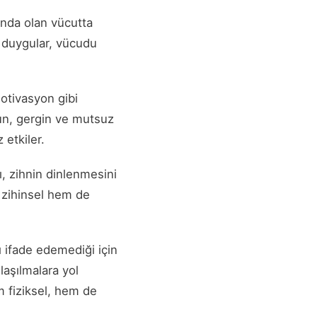
tında olan vücutta
an duygular, vücudu
otivasyon gibi
rgun, gergin ve mutsuz
 etkiler.
ı, zihnin dinlenmesini
 zihinsel hem de
nı ifade edemediği için
laşılmalara yol
m fiziksel, hem de