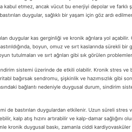
a kabul etmez, ancak vücut bu enerjiyi depolar ve farklı ş
bastırılan duygular, sağlıklı bir yaşam için göz ardı edilm
rılan duygular kas gerginliği ve kronik ağrılara yol açabilir
tırıldığında, boyun, omuz ve sırt kaslarında sürekli bir ge
oyun tutulmaları ve sırt ağrıları gibi sık görülen problemle
indirim sistemi üzerinde de etkili olabilir. Kronik stres ve 
irritabl bağırsak sendromu, şişkinlik ve hazımsızlık gibi soru
asındaki bağlantı nedeniyle duygusal durum, sindirim sis
mi de bastırılan duygulardan etkilenir. Uzun süreli stres v
bilir, kalp atış hızını artırabilir ve kalp-damar sağlığını 
nle kronik duygusal baskı, zamanla ciddi kardiyovasküler ri