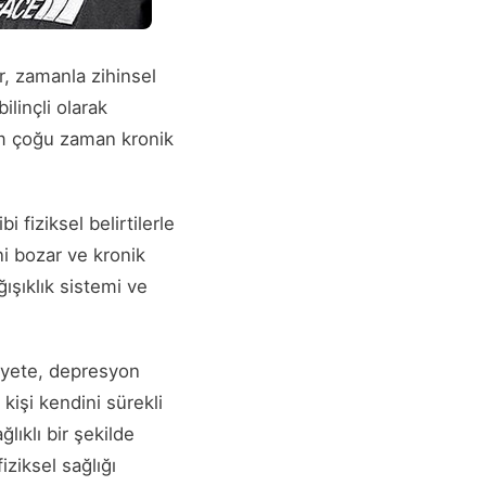
r, zamanla zihinsel
ilinçli olarak
rum çoğu zaman kronik
i fiziksel belirtilerle
ni bozar ve kronik
ğışıklık sistemi ve
siyete, depresyon
kişi kendini sürekli
lıklı bir şekilde
ziksel sağlığı