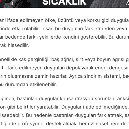
yani ifade edilmeyen öfke, üzüntü veya korku gibi duygula
rinde etkili olabilir. İnsan bu duyguları fark etmeden veya b
ar bedende farklı şekillerde kendini gösterebilir. Bu du
ak hissedilir.
ellikle kas gerginliği, baş ağrısı, sırt veya boyun ağrısı gib
ut, ifade edilmeyen duyguları depolayarak enerji dengesi
arın oluşmasına zemin hazırlar. Ayrıca sindirim sistemi, ba
 durumdan etkilenebilir.
dığında, bastırılan duygular konsantrasyon sorunları, ank
 gibi belirtiler yaratabilir. Duygular ifade edilmediğinde, 
ssedebilir. Bu nedenle bastırılan duyguları fark etmek, sağ
tiğinde profesyonel destek almak, hem zihinsel hem de fi