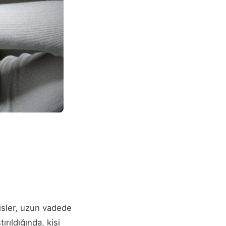
hisler, uzun vadede
rıldığında, kişi