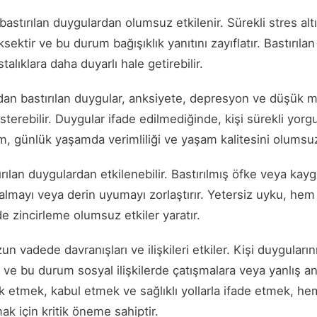
 bastırılan duygulardan olumsuz etkilenir. Sürekli stres al
ksektir ve bu durum bağışıklık yanıtını zayıflatır. Bastırıl
alıklara daha duyarlı hale getirebilir.
ndan bastırılan duygular, anksiyete, depresyon ve düşük m
gösterebilir. Duygular ifade edilmediğinde, kişi sürekli yo
m, günlük yaşamda verimliliği ve yaşam kalitesini olumsuz
ırılan duygulardan etkilenebilir. Bastırılmış öfke veya kayg
almayı veya derin uyumayı zorlaştırır. Yetersiz uyku, hem
de zincirleme olumsuz etkiler yaratır.
un vadede davranışları ve ilişkileri etkiler. Kişi duyguları
ar ve bu durum sosyal ilişkilerde çatışmalara veya yanlış an
ark etmek, kabul etmek ve sağlıklı yollarla ifade etmek, he
ak için kritik öneme sahiptir.