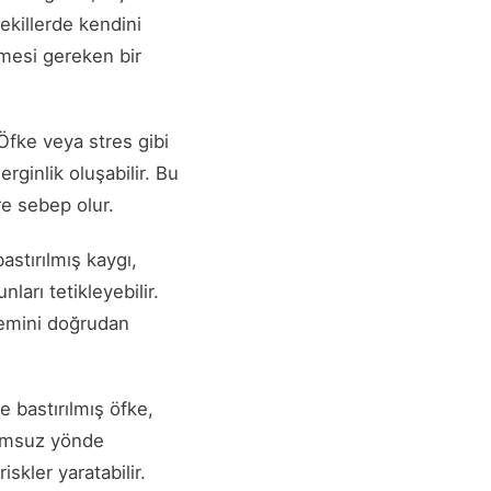
ekillerde kendini
emesi gereken bir
. Öfke veya stres gibi
rginlik oluşabilir. Bu
re sebep olur.
bastırılmış kaygı,
nları tetikleyebilir.
temini doğrudan
e bastırılmış öfke,
olumsuz yönde
skler yaratabilir.