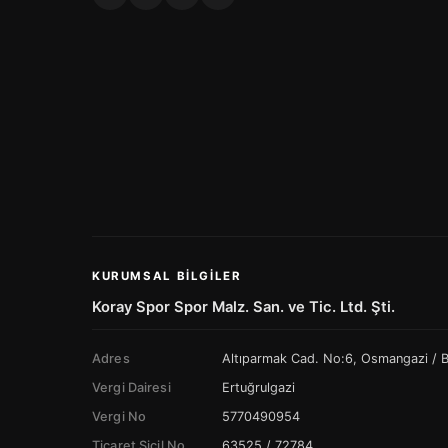
KURUMSAL BILGILER
Koray Spor Spor Malz. San. ve Tic. Ltd. Şti.
Adres
Altıparmak Cad. No:6, Osmangazi /
Vergi Dairesi
Ertuğrulgazi
Vergi No
5770490954
Ticaret Sicil No
63525 / 72784