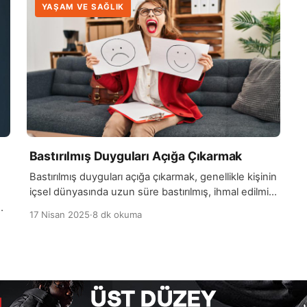
YAŞAM VE SAĞLIK
Bastırılmış Duyguları Açığa Çıkarmak
Bastırılmış duyguları açığa çıkarmak, genellikle kişinin
içsel dünyasında uzun süre bastırılmış, ihmal edilmiş
veya göz ardı edilmiş duyguların farkına varılması
ve
17 Nisan 2025
·
8 dk okuma
sürecidir. Bu duygular, çeşitli yaşam olayları,
travmalar veya stresli durumlarla ilişkili olarak zihin ve
bedende birikmiş olabilir. Duyguların bastırılması, kısa
vadede kişiye rahatlama sağlayabilirken, uzun
vadede ruhsal ve fiziksel sağlığı olumsuz yönde
ar
etkileyebilir. Bastırılmış duyguları […]