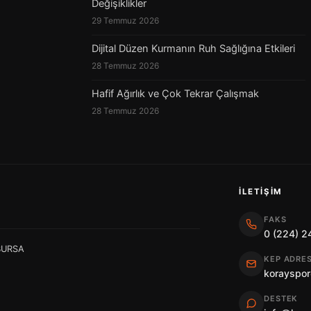
Değişiklikler
29 Temmuz 2026
Dijital Düzen Kurmanın Ruh Sağlığına Etkileri
28 Temmuz 2026
Hafif Ağırlık ve Çok Tekrar Çalışmak
28 Temmuz 2026
İLETIŞIM
FAKS
0 (224) 2
 BURSA
KEP ADRES
korayspor
DESTEK