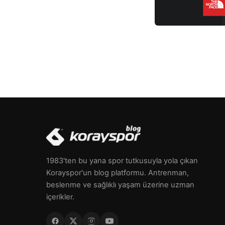
ağrısı […]
1983'ten bu yana spor tutkusuyla yola çıkan
Korayspor'un blog platformu. Antrenman,
beslenme ve sağlıklı yaşam üzerine uzman
içerikler.