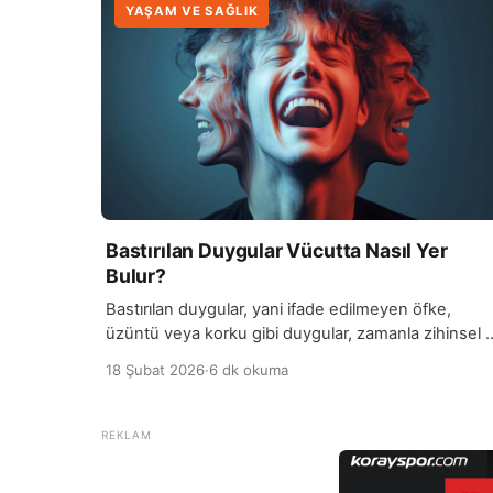
YAŞAM VE SAĞLIK
Bastırılan Duygular Vücutta Nasıl Yer
Bulur?
Bastırılan duygular, yani ifade edilmeyen öfke,
üzüntü veya korku gibi duygular, zamanla zihinsel 
fiziksel sağlık üzerinde etkili olabilir. İnsan bu
18 Şubat 2026
·
6 dk okuma
duyguları fark etmeden veya bilinçli olarak
bastırdığında, duygular bedende farklı şekillerde
kendini gösterebilir. Bu durum çoğu zaman kronik
stres ve gerginlik olarak hissedilir. Bastırılan duygul
genellikle kas gerginliği, baş ağrısı, sırt veya boyun