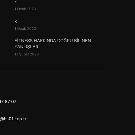
x
1 Ocak 2020
x
1 Ocak 2020
FİTNESS HAKKINDA DOĞRU BİLİNEN
YANLIŞLAR
11 Şubat 2020
47 87 07
I
@hs01.kep.tr