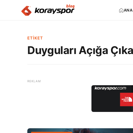
ANA
ETIKET
Duyguları Açığa Çık