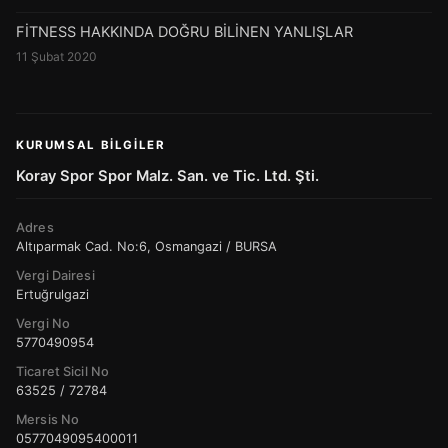
FİTNESS HAKKINDA DOĞRU BİLİNEN YANLIŞLAR
11 Şubat 2020
KURUMSAL BILGILER
Koray Spor Spor Malz. San. ve Tic. Ltd. Şti.
Adres
Altıparmak Cad. No:6, Osmangazi / BURSA
Vergi Dairesi
Ertuğrulgazi
Vergi No
5770490954
Ticaret Sicil No
63525 / 72784
Mersis No
0577049095400011