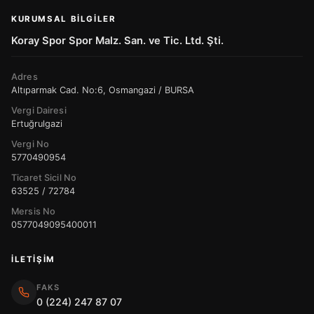
KURUMSAL BILGILER
Koray Spor Spor Malz. San. ve Tic. Ltd. Şti.
Adres
Altıparmak Cad. No:6, Osmangazi / BURSA
Vergi Dairesi
Ertuğrulgazi
Vergi No
5770490954
Ticaret Sicil No
63525 / 72784
Mersis No
0577049095400011
İLETIŞIM
FAKS
0 (224) 247 87 07