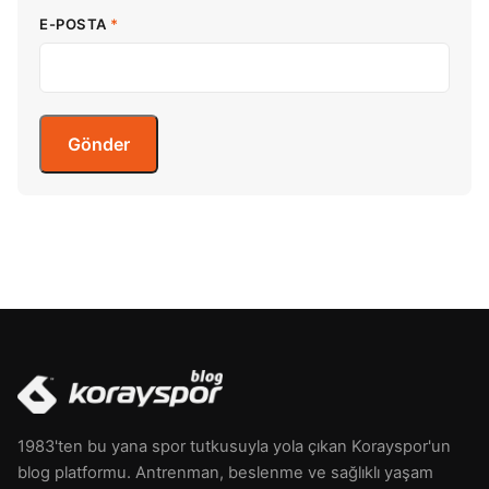
E-POSTA
*
1983'ten bu yana spor tutkusuyla yola çıkan Korayspor'un
blog platformu. Antrenman, beslenme ve sağlıklı yaşam