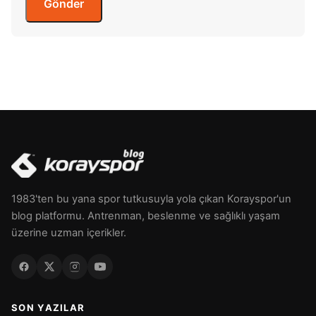
1983'ten bu yana spor tutkusuyla yola çıkan Korayspor'un
blog platformu. Antrenman, beslenme ve sağlıklı yaşam
üzerine uzman içerikler.
SON YAZILAR