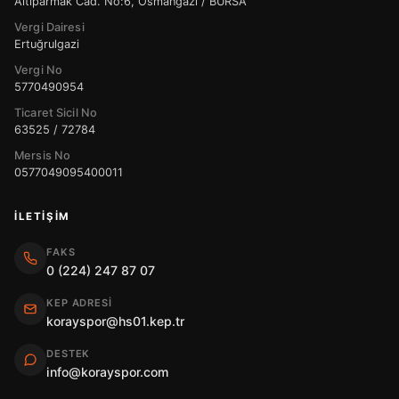
Altıparmak Cad. No:6, Osmangazi / BURSA
Vergi Dairesi
Ertuğrulgazi
Vergi No
5770490954
Ticaret Sicil No
63525 / 72784
Mersis No
0577049095400011
İLETIŞIM
FAKS
0 (224) 247 87 07
KEP ADRESI
korayspor@hs01.kep.tr
DESTEK
info@korayspor.com