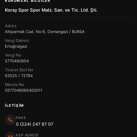
KURUMSAL BILGILER
Koray Spor Spor Malz. San. ve Tic. Ltd. Şti.
Adres
Altıparmak Cad. No:6, Osmangazi / BURSA
Vergi Dairesi
Ertuğrulgazi
Vergi No
5770490954
Ticaret Sicil No
63525 / 72784
Mersis No
0577049095400011
İLETIŞIM
FAKS
0 (224) 247 87 07
KEP ADRESI