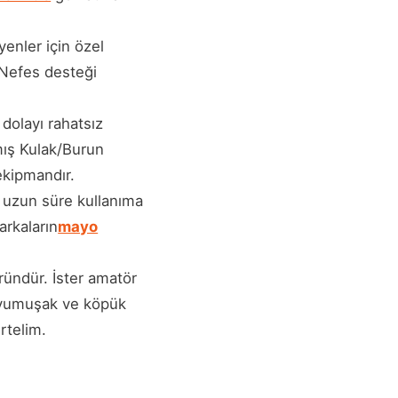
enler için özel
. Nefes desteği
dolayı rahatsız
mış Kulak/Burun
 ekipmandır.
le uzun süre kullanıma
arkaların
mayo
ründür. İster amatör
, yumuşak ve köpük
rtelim.