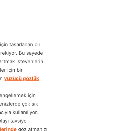
çin tasarlanan bir
gerekiyor. Bu sayede
kartmak isteyenlerin
r için bir
an
yüzücü gözlük
 engellemek için
Denizlerde çok sık
yla kullanılıyor.
layı tavsiye
lerinde
göz atmanızı