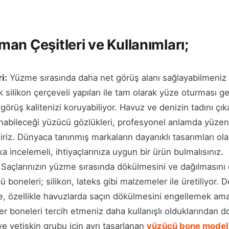
an Çeşitleri ve Kullanımları;
i:
Yüzme sırasında daha net görüş alanı sağlayabilmeniz i
k silikon çerçeveli yapıları ile tam olarak yüze oturması 
örüş kalitenizi koruyabiliyor. Havuz ve denizin tadını çı
anabileceği yüzücü gözlükleri, profesyonel anlamda yüzenle
biliriz. Dünyaca tanınmış markaların dayanıklı tasarımları ol
a incelemeli, ihtiyaçlarınıza uygun bir ürün bulmalısınız.
Saçlarınızın yüzme sırasında dökülmesini ve dağılmasını
 boneleri; silikon, lateks gibi malzemeler ile üretiliyor. 
, özellikle havuzlarda saçın dökülmesini engellemek amacı
er boneleri tercih etmeniz daha kullanışlı olduklarından do
ve yetişkin grubu için ayrı tasarlanan
yüzücü bone model