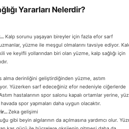
lığı Yararları Nelerdir?
r…
Kalp sorunu yaşayan bireyler için fazla efor sarf
manlar, yüzme ile meşgul olmalarını tavsiye ediyor. Kal
i ve keyifli yollarından biri olan yüzme, kalp sağlığı için
dır.
 alma derinliğini geliştirdiğinden yüzme, astım
liyor. Yüzerken sarf edeceğiniz efor nedeniyle ciğerlerde
 Astım hastalarının spor salonu kapalı ortamlar yerine, y
k havada spor yapmaları daha uygun olacaktır.
rir…
Zeka gelişimi
duğu gibi beyin algılarının da açılmasına yardımcı olur. Yü
nan kas gücü ile hücrelere oksijenin gitmesi daha da