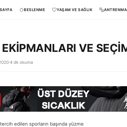
SAYFA
BESLENME
YAŞAM VE SAĞLIK
ANTRENMA
EKİPMANLARI VE SEÇİ
2020
·
4 dk okuma
 tercih edilen sporların başında yüzme