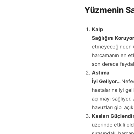
Yüzmenin Sağ
Kalp
Sağlığını Koruyo
etmeyeceğinden uz
harcamanın en etkil
son derece faydalı
Astıma
İyi Geliyor…
Nefes
hastalarına iyi ge
açılmayı sağlıyor.
havuzları gibi açı
Kasları Güçlendi
üzerinde etkili ol
sırasındaki harca