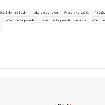
ücü Ekipman Seçimi
#korayspor blog
#yaşam ve sağlık
#Yüzüc
i
#Yüzücü Ekipmanları
#Yüzücü Ekipmanları hakkında
#Yüzücü
E-POSTA
*