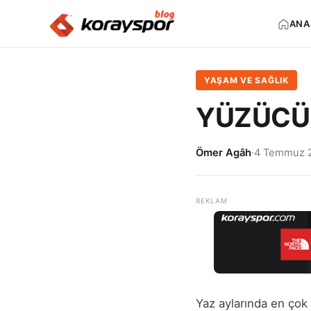
ANA
YAŞAM VE SAĞLIK
YÜZÜCÜ 
Ömer Agâh
·
4 Temmuz 
Yaz aylarında en çok