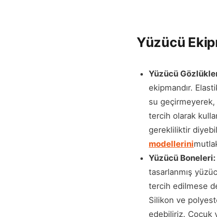
Yüzücü Ekipm
Yüzücü Gözlükler
ekipmandır. Elasti
su geçirmeyerek, g
tercih olarak kull
gerekliliktir diye
modellerini
mutlak
Yüzücü Boneleri:
tasarlanmış yüzücü
tercih edilmese de
Silikon ve polyest
edebiliriz. Çocuk 