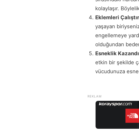
kolaylaşır. Böylel
Eklemleri Çalıştı
yaşayan biriyseni
engellemeye yardı
olduğundan beden 
Esneklik Kazandı
etkin bir şekilde
vücudunuza esnekl