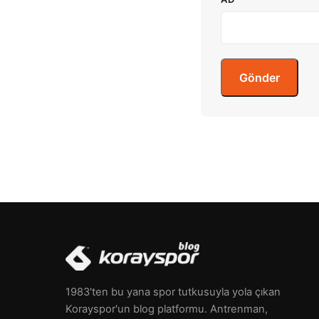
1983'ten bu yana spor tutkusuyla yola çıkan
Korayspor'un blog platformu. Antrenman,