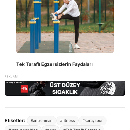
Tek Taraflı Egzersizlerin Faydaları
Etiketler:
#antrenman
#fitness
#korayspor
#korayspor blog
#spor
#Tek Taraflı Egzersiz