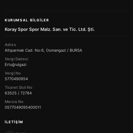
KURUMSAL BILGILER
Koray Spor Spor Malz. San. ve Tic. Ltd. Şti.
Adres
Altıparmak Cad. No:6, Osmangazi / BURSA
Vergi Dairesi
Ertuğrulgazi
Vergi No
5770490954
Ticaret Sicil No
63525 / 72784
Mersis No
0577049095400011
İLETIŞIM