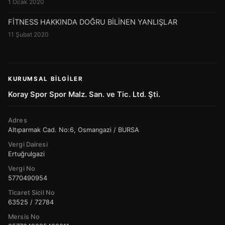
1 Ocak 2020
FİTNESS HAKKINDA DOĞRU BİLİNEN YANLIŞLAR
11 Şubat 2020
KURUMSAL BILGILER
Koray Spor Spor Malz. San. ve Tic. Ltd. Şti.
Adres
Altıparmak Cad. No:6, Osmangazi / BURSA
Vergi Dairesi
Ertuğrulgazi
Vergi No
5770490954
Ticaret Sicil No
63525 / 72784
Mersis No