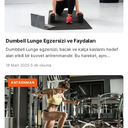
Dumbell Lunge Egzersizi ve Faydaları
Dumbbell Lunge egzersizi, bacak ve kalça kaslarını hedef
alan etkili bir kuvvet antrenmanıdır. Bu hareket, aynı
zamanda denge, stabilite ve koordinasyonu geliştirmeye
18 Mart 2025
·
5 dk okuma
yardımcı olur. Dumbbell Lunge, özellikle quadriceps (ön
bacak kasları), hamstring (arka bacak kasları) ve gluteus
(kalça kasları) gibi büyük kas gruplarını çalıştırır. Dumbbell
ANTRENMAN
kullanarak yapılan bu egzersiz, ağırlığın artırılmasıyla kas
gelişimini hızlandırır ve […]