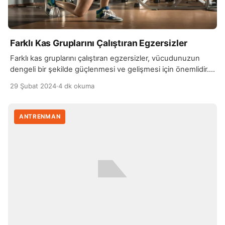
Farklı Kas Gruplarını Çalıştıran Egzersizler
Farklı kas gruplarını çalıştıran egzersizler, vücudunuzun
dengeli bir şekilde güçlenmesi ve gelişmesi için önemlidir.
İyi planlanmış bir antrenman programı, farklı kas gruplarını
29 Şubat 2024
·
4 dk okuma
hedef alarak komple bir fiziksel kondisyon sağlayabilir.
Örneğin, bir gün üst vücut kaslarını, bir gün alt vücut
kaslarını ve bir gün de merkezi stabilizasyon kaslarını
ANTRENMAN
hedefleyen bir program, vücudunuzun tüm bölgelerini
dengeli bir […]