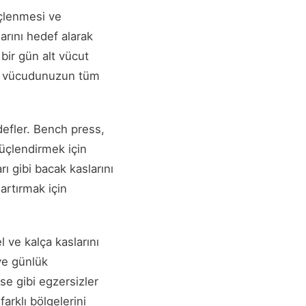
üçlenmesi ve
arını hedef alarak
 bir gün alt vücut
am, vücudunuzun tüm
edefler. Bench press,
güçlendirmek için
rı gibi bacak kaslarını
 artırmak için
 ve kalça kaslarını
 ve günlük
ise gibi egzersizler
arklı bölgelerini