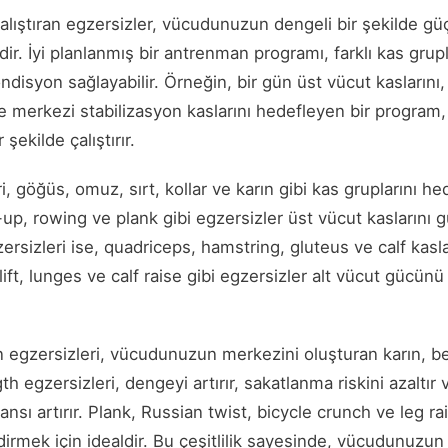
 çalıştıran egzersizler, vücudunuzun dengeli bir şekilde g
dir. İyi planlanmış bir antrenman programı, farklı kas grupl
ndisyon sağlayabilir. Örneğin, bir gün üst vücut kaslarını,
 de merkezi stabilizasyon kaslarını hedefleyen bir progr
 şekilde çalıştırır.
i, göğüs, omuz, sırt, kollar ve karın gibi kas gruplarını h
up, rowing ve plank gibi egzersizler üst vücut kaslarını 
gzersizleri ise, quadriceps, hamstring, gluteus ve calf kasla
dlift, lunges ve calf raise gibi egzersizler alt vücut gücünü
 egzersizleri, vücudunuzun merkezini oluşturan karın, bel
h egzersizleri, dengeyi artırır, sakatlanma riskini azaltır
nsı artırır. Plank, Russian twist, bicycle crunch ve leg ra
dirmek için idealdir. Bu çeşitlilik sayesinde, vücudunuzun f