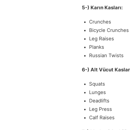
5-) Karın Kasları:
Crunches
Bicycle Crunches
Leg Raises
Planks
Russian Twists
6-) Alt Vücut Kaslar
Squats
Lunges
Deadlifts
Leg Press
Calf Raises