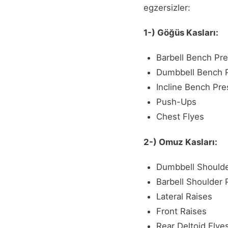
egzersizler:
1-) Göğüs Kasları:
Barbell Bench Pr
Dumbbell Bench 
Incline Bench Pre
Push-Ups
Chest Flyes
2-) Omuz Kasları:
Dumbbell Shoulde
Barbell Shoulder P
Lateral Raises
Front Raises
Rear Deltoid Flye