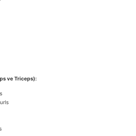
eps ve Triceps):
ls
urls
s