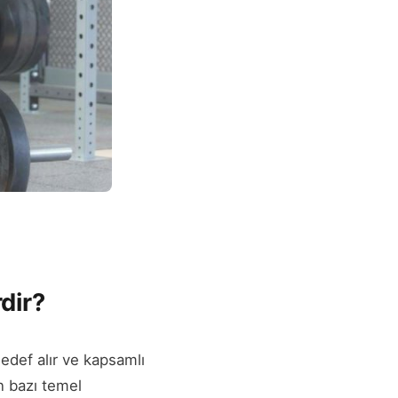
rdir?
 hedef alır ve kapsamlı
an bazı temel