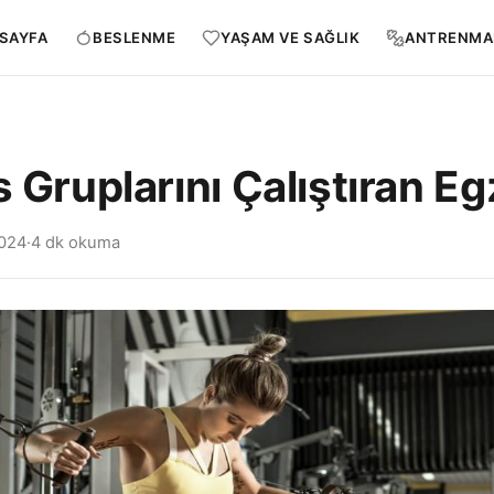
SAYFA
BESLENME
YAŞAM VE SAĞLIK
ANTRENMA
s Gruplarını Çalıştıran Eg
2024
·
4 dk okuma