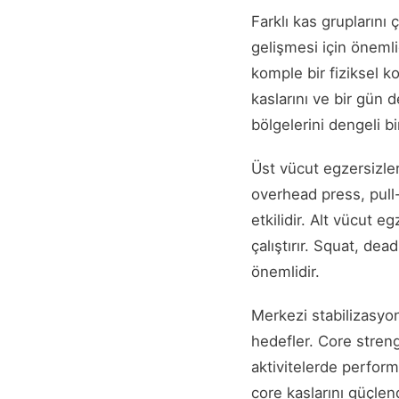
Farklı kas gruplarını
gelişmesi için önemli
komple bir fiziksel ko
kaslarını ve bir gün
bölgelerini dengeli bir
Üst vücut egzersizler
overhead press, pull-
etkilidir. Alt vücut e
çalıştırır. Squat, dea
önemlidir.
Merkezi stabilizasyon
hedefler. Core strengt
aktivitelerde performa
core kaslarını güçlen