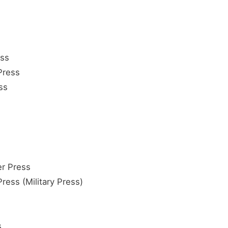
ess
Press
ss
r Press
ress (Military Press)
s