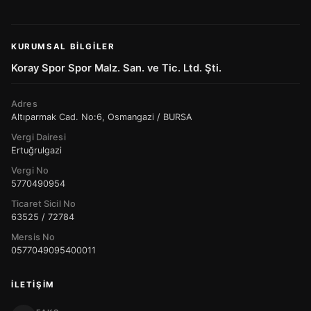
KURUMSAL BILGILER
Koray Spor Spor Malz. San. ve Tic. Ltd. Şti.
Adres
Altıparmak Cad. No:6, Osmangazi / BURSA
Vergi Dairesi
Ertuğrulgazi
Vergi No
5770490954
Ticaret Sicil No
63525 / 72784
Mersis No
0577049095400011
İLETIŞIM