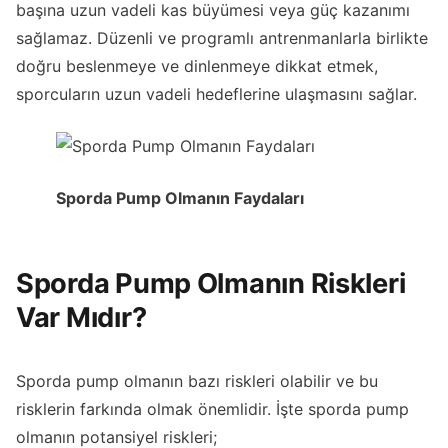
başına uzun vadeli kas büyümesi veya güç kazanımı
sağlamaz. Düzenli ve programlı antrenmanlarla birlikte
doğru beslenmeye ve dinlenmeye dikkat etmek,
sporcuların uzun vadeli hedeflerine ulaşmasını sağlar.
Sporda Pump Olmanın Faydaları
Sporda Pump Olmanın Riskleri
Var Mıdır?
Sporda pump olmanın bazı riskleri olabilir ve bu
risklerin farkında olmak önemlidir. İşte sporda pump
olmanın potansiyel riskleri;