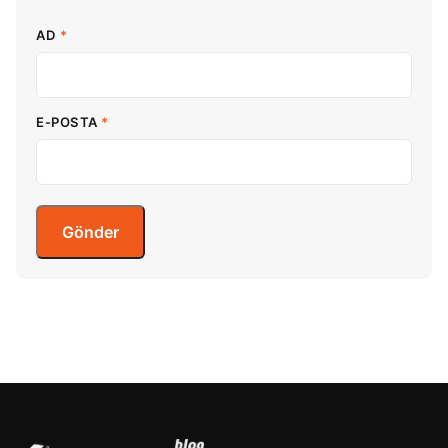
AD
*
E-POSTA
*