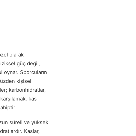
zel olarak
ziksel güç değil,
l oynar. Sporcuların
yüzden kişisel
r; karbonhidratlar,
ı karşılamak, kas
hiptir.
Uzun süreli ve yüksek
atlardır. Kaslar,