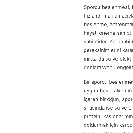
Sporcu beslenmesi, f
hızlandırmak amacıyla
beslenme, antrenmanl
hayati öneme sahiptir.
sahiptirler. Karbonhid
gereksinimlerini karş
miktarda su ve elektr
dehidrasyonu engelle
Bir sporcu beslenmes
uygun besin alımının
içeren bir öğün, spor
sırasında ise su ve e
protein, kas onarımın
doldurmak için karbon