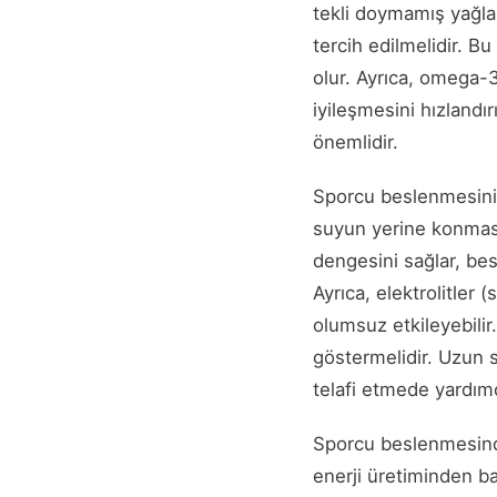
tekli doymamış yağlar
tercih edilmelidir. Bu
olur. Ayrıca, omega-3
iyileşmesini hızlandır
önemlidir.
Sporcu beslenmesinin 
suyun yerine konması
dengesini sağlar, besi
Ayrıca, elektrolitle
olumsuz etkileyebili
göstermelidir. Uzun s
telafi etmede yardımcı
Sporcu beslenmesinde 
enerji üretiminden b