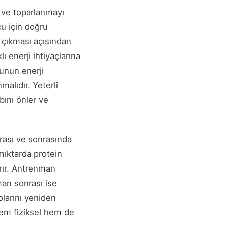
 ve toparlanmayı
cu için doğru
 çıkması açısından
ı enerji ihtiyaçlarına
cunun enerji
alıdır. Yeterli
bını önler ve
rası ve sonrasında
miktarda protein
rır. Antrenman
man sonrası ise
olarını yeniden
hem fiziksel hem de