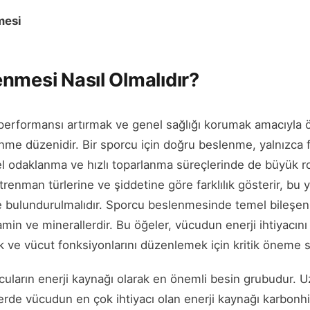
mesi
nmesi Nasıl Olmalıdır?
erformansı artırmak ve genel sağlığı korumak amacıyla ö
nme düzenidir. Bir sporcu için doğru beslenme, yalnızca fi
l odaklanma ve hızlı toparlanma süreçlerinde de büyük ro
enman türlerine ve şiddetine göre farklılık gösterir, bu 
e bulundurulmalıdır. Sporcu beslenmesinde temel bileşenle
tamin ve minerallerdir. Bu öğeler, vücudun enerji ihtiyacın
 ve vücut fonksiyonlarını düzenlemek için kritik öneme sa
cuların enerji kaynağı olarak en önemli besin grubudur. 
rde vücudun en çok ihtiyacı olan enerji kaynağı karbonhidr