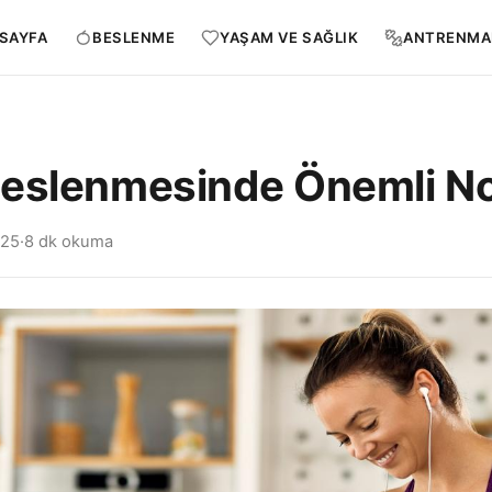
SAYFA
BESLENME
YAŞAM VE SAĞLIK
ANTRENMA
eslenmesinde Önemli No
025
·
8 dk okuma