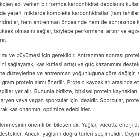
ikojen adı verilen bir formda karbonhidrat depolarını kulla
nde yeterli miktarda kompleks karbonhidratlar (tam tahılla
nhidratlar, hem antrenman öncesinde hem de sonrasında 
yüksek olmasını sağlar, böylece performansı artırır ve egz
ır.
rımı ve büyümesi için gereklidir. Antrenman sonrası protein
ni sağlayarak, kas kütlesi artışı ve güç kazanımını destek
ivite düzeylerine ve antrenman yoğunluğuna göre değişir, 
gram protein alımı önerilir. Protein kaynakları arasında et,
iller yer alır. Bununla birlikte, bitkisel protein kaynakları
taryen veya vegan sporcular için idealdir. Sporcular, prote
ak kas onarımını optimize edebilirler.
enmesinin önemli bir bileşenidir. Yağlar, vücutta enerji 
 destekler. Ancak, yağların doğru türleri seçilmelidir. Doy