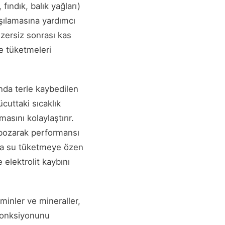
ındık, balık yağları)
arşılamasına yardımcı
gzersiz sonrası kas
de tüketmeleri
nda terle kaybedilen
uttaki sıcaklık
asını kolaylaştırır.
 bozarak performansı
nda su tüketmeye özen
 elektrolit kaybını
minler ve mineraller,
 fonksiyonunu