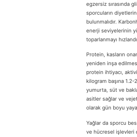
egzersiz sırasında gl
sporcuların diyetleri
bulunmalıdır. Karbo
enerji seviyelerinin 
toparlanmayı hızlandır
Protein, kasların ona
yeniden inşa edilmesi
protein ihtiyacı, akt
kilogram başına 1.2-2 
yumurta, süt ve baklag
asitler sağlar ve veje
olarak gün boyu yayar
Yağlar da sporcu besl
ve hücresel işlevleri