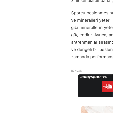
zihinsel olarak daha 
Sporcu beslenmesinde
ve mineralleri yeterl
gibi minerallerin yete
güçlendirir. Ayrıca, 
antrenmanlar sırasınd
ve dengeli bir beslen
zamanda performansla