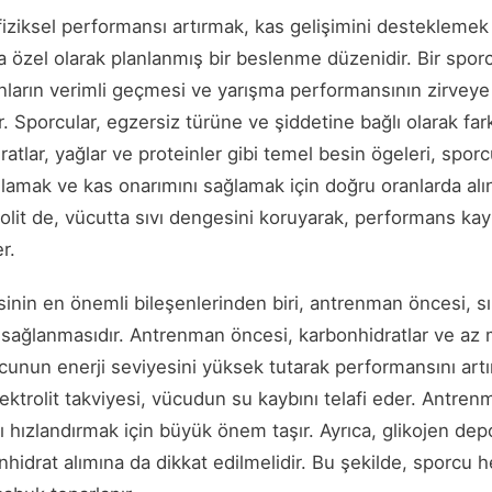
iziksel performansı artırmak, kas gelişimini desteklemek
 özel olarak planlanmış bir beslenme düzenidir. Bir spor
arın verimli geçmesi ve yarışma performansının zirveye
 Sporcular, egzersiz türüne ve şiddetine bağlı olarak farkl
ratlar, yağlar ve proteinler gibi temel besin ögeleri, spor
ılamak ve kas onarımını sağlamak için doğru oranlarda alınm
olit de, vücutta sıvı dengesini koruyarak, performans kay
r.
inin en önemli bileşenlerinden biri, antrenman öncesi, sı
 sağlanmasıdır. Antrenman öncesi, karbonhidratlar ve az 
cunun enerji seviyesini yüksek tutarak performansını artı
lektrolit takviyesi, vücudun su kaybını telafi eder. Antren
ı hızlandırmak için büyük önem taşır. Ayrıca, glikojen dep
hidrat alımına da dikkat edilmelidir. Bu şekilde, sporcu 