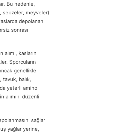
nır. Bu nedenle,
r, sebzeler, meyveler)
kaslarda depolanan
ersiz sonrası
 alımı, kasların
ler. Sporcuların
ancak genellikle
 tavuk, balık,
 da yeterli amino
in alımını düzenli
depolanmasını sağlar
muş yağlar yerine,