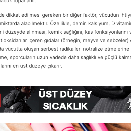
çabuk toparlanır.
 dikkat edilmesi gereken bir diğer faktör, vücudun ihti
i miktarda alabilmektir. Özellikle, demir, kalsiyum, D vit
rli düzeyde alınması, kemik sağlığını, kas fonksiyonlarını 
antioksidanlar içeren gıdalar (örneğin, meyve ve sebzeler) 
a vücutta oluşan serbest radikalleri nötralize etmelerine y
me, sporcuların uzun vadede daha sağlıklı ve güçlü kalmal
rını en üst düzeye çıkarır.