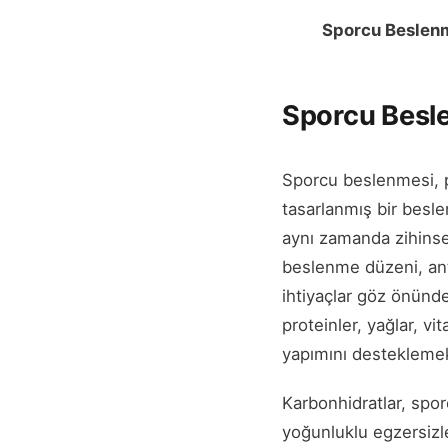
Sporcu Beslen
Sporcu Besle
Sporcu beslenmesi, p
tasarlanmış bir besle
aynı zamanda zihinse
beslenme düzeni, antr
ihtiyaçlar göz önünd
proteinler, yağlar, vi
yapımını desteklemek
Karbonhidratlar, spor
yoğunluklu egzersizle