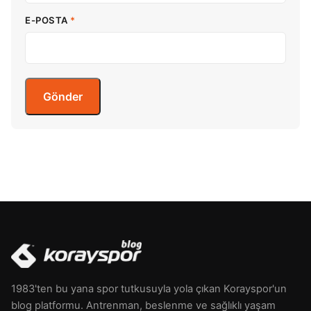
E-POSTA
*
1983'ten bu yana spor tutkusuyla yola çıkan Korayspor'un
blog platformu. Antrenman, beslenme ve sağlıklı yaşam