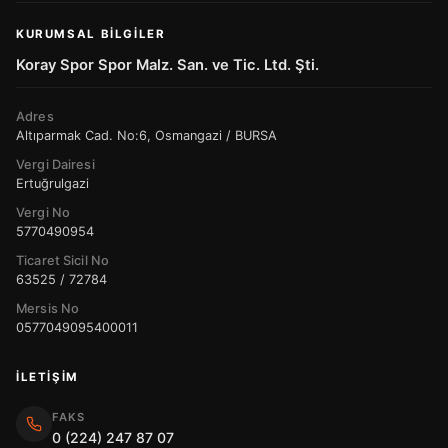
KURUMSAL BILGILER
Koray Spor Spor Malz. San. ve Tic. Ltd. Şti.
Adres
Altıparmak Cad. No:6, Osmangazi / BURSA
Vergi Dairesi
Ertuğrulgazi
Vergi No
5770490954
Ticaret Sicil No
63525 / 72784
Mersis No
0577049095400011
İLETIŞIM
FAKS
0 (224) 247 87 07