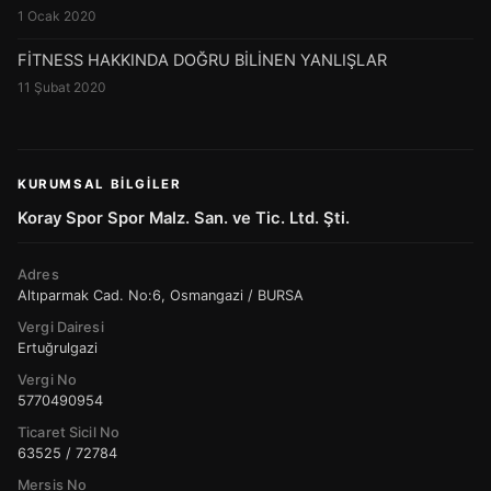
1 Ocak 2020
FİTNESS HAKKINDA DOĞRU BİLİNEN YANLIŞLAR
11 Şubat 2020
KURUMSAL BILGILER
Koray Spor Spor Malz. San. ve Tic. Ltd. Şti.
Adres
Altıparmak Cad. No:6, Osmangazi / BURSA
Vergi Dairesi
Ertuğrulgazi
Vergi No
5770490954
Ticaret Sicil No
63525 / 72784
Mersis No