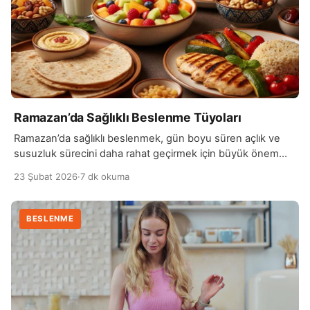
Ramazan’da Sağlıklı Beslenme Tüyoları
Ramazan’da sağlıklı beslenmek, gün boyu süren açlık ve
susuzluk sürecini daha rahat geçirmek için büyük önem
taşır. Uzun süren oruç sonrası mideyi yormamak adına
23 Şubat 2026
·
7 dk okuma
iftara hafif bir başlangıç yapmak faydalıdır. Hurma ve su ile
orucu açtıktan sonra çorba gibi hafif yiyeceklerle devam
etmek, ardından dengeli bir ana öğün tercih etmek sindirim
BESLENME
sistemini destekler. Aşırı yağlı […]