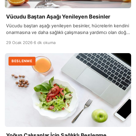
Vücudu Baştan Aşağı Yenileyen Besinler
Vücudu baştan aşağı yenileyen besinler, hücrelerin kendini
onarmasına ve daha sağlıklı çalışmasına yardımcı olan doğal
kaynaklardır. Bu besinler vitamin, mineral ve antioksidan
29 Ocak 2026
·
6 dk okuma
bakımından zengindir ve bağışıklık sistemini destekleyerek
hastalıklara karşı direnci artırır. Düzenli ve dengeli
tüketildiklerinde enerji seviyesini yükseltir, yorgunluk hissini
BESLENME
azaltır ve genel yaşam kalitesini olumlu yönde etkiler.
Sebze ve meyveler bu yenilenme sürecinin […]
Yoğun Çalışanlar İçin Sağlıklı Beslenme