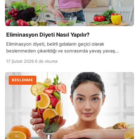
Eliminasyon Diyeti Nasıl Yapılır?
Eliminasyon diyeti, belirli gıdaların geçici olarak
beslenmeden çıkarıldığı ve sonrasında yavaş yavaş
yeniden eklenerek hangi besinlerin belirtileri tetiklediğinin
17 Şubat 2026
·
6 dk okuma
tespit edildiği bir beslenme yöntemidir. Bu diyet, özellikle
gıda intoleransı veya duyarlılığı şüphesi olan kişilerde,
sorun yaratan gıdaları belirlemek için kullanılır. Diyet süreci
BESLENME
genellikle iki aşamadan oluşur: eliminasyon ve yeniden
tanıtım. Eliminasyon aşamasında, şüphelenilen gıdalar
beslenmeden tamamen […]