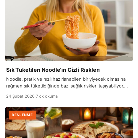
[…]
Sık Tüketilen Noodle’ın Gizli Riskleri
Noodle, pratik ve hızlı hazırlanabilen bir yiyecek olmasına
rağmen sık tüketildiğinde bazı sağlık riskleri taşıyabiliyor.
Hazır noodle çeşitlerinin büyük çoğunluğu yüksek oranda
24 Şubat 2026
·
7 dk okuma
tuz ve doymuş yağ içerir. Aşırı tuz tüketimi, özellikle
hipertansiyon ve kalp hastalığı riski taşıyan kişilerde kan
basıncının yükselmesine neden olabilir. Doymuş yağlar ise
BESLENME
uzun vadede kolesterol seviyelerini artırabilir ve
kardiyovasküler hastalık riskini […]