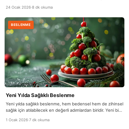
beslenme düzeni, beyin fonksiyonlarını destekler ve
24 Ocak 2026
·
8 dk okuma
zihinsel enerjiyi artırır. Özellikle omega-3 yağ asitleri,
vitaminler ve mineraller açısından zengin besinler, beyin
kimyasallarının dengeli çalışmasına yardımcı olarak ruh
BESLENME
halini iyileştirir. Yetersiz veya dengesiz beslenme ise stres,
kaygı ve depresyon […]
Yeni Yılda Sağlıklı Beslenme
Yeni yılda sağlıklı beslenme, hem bedensel hem de zihinsel
sağlık için atılabilecek en değerli adımlardan biridir. Yeni bir
başlangıç olarak görülen bu dönem, beslenme
1 Ocak 2026
·
7 dk okuma
alışkanlıklarını gözden geçirmek ve daha dengeli bir düzen