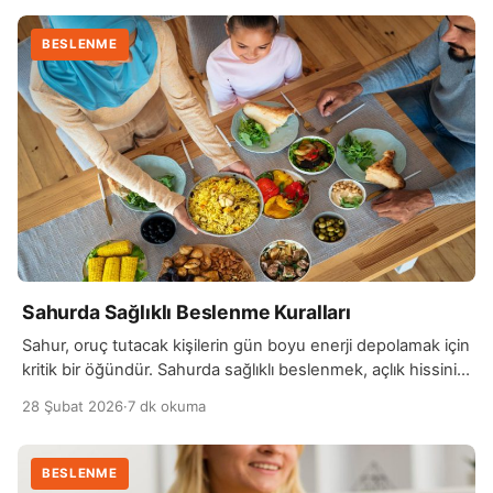
BESLENME
Sahurda Sağlıklı Beslenme Kuralları
Sahur, oruç tutacak kişilerin gün boyu enerji depolamak için
kritik bir öğündür. Sahurda sağlıklı beslenmek, açlık hissini
en aza indirgemek ve gün boyunca enerji seviyesini
28 Şubat 2026
·
7 dk okuma
korumak için oldukça önemlidir. Sahurda, uzun süre tok
tutacak gıdalar tercih edilmelidir. Kompleks karbonhidratlar,
lifli besinler ve protein ağırlıklı gıdalar, vücudun gün
BESLENME
boyunca enerjiye daha verimli bir şekilde ulaşmasını sağlar.