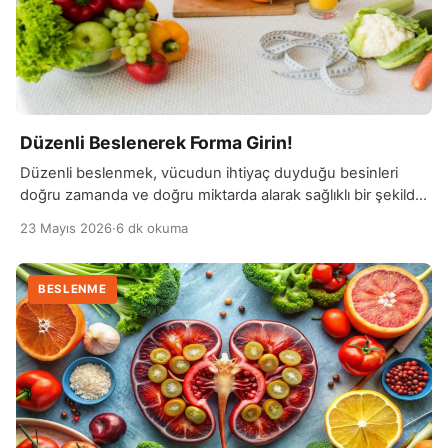
Düzenli Beslenerek Forma Girin!
Düzenli beslenmek, vücudun ihtiyaç duyduğu besinleri
doğru zamanda ve doğru miktarda alarak sağlıklı bir şekilde
forma girmeyi mümkün kılar. Öğünlerin atlanmaması,
23 Mayıs 2026
·
6 dk okuma
dengeli bir tabak oluşturulması ve abur cubur tüketiminin
azaltılması bu sürecin temelini oluşturur. Bu sayede vücut
enerji dengesini korur ve daha fit bir görünüm kazanır.
BESLENME
Düzenli beslenme aynı zamanda metabolizmanın daha
verimli çalışmasını sağlar. […]