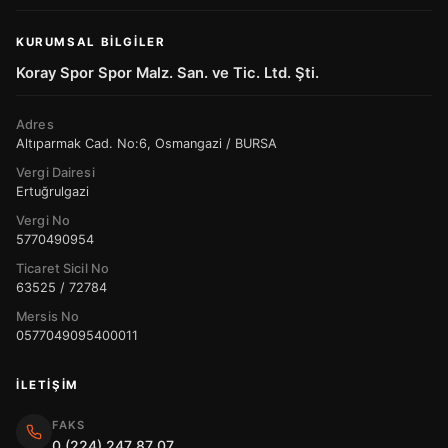
KURUMSAL BILGILER
Koray Spor Spor Malz. San. ve Tic. Ltd. Şti.
Adres
Altıparmak Cad. No:6, Osmangazi / BURSA
Vergi Dairesi
Ertuğrulgazi
Vergi No
5770490954
Ticaret Sicil No
63525 / 72784
Mersis No
0577049095400011
İLETIŞIM
FAKS
0 (224) 247 87 07