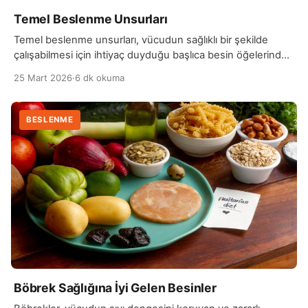
Temel Beslenme Unsurları
Temel beslenme unsurları, vücudun sağlıklı bir şekilde
çalışabilmesi için ihtiyaç duyduğu başlıca besin öğelerinden
oluşur. Bunlar karbonhidratlar, proteinler, yağlar, vitaminler,
25 Mart 2026
·
6 dk okuma
mineraller ve sudur. Her bir besin öğesi vücutta farklı
görevler üstlenir ve birlikte dengeli bir şekilde alındığında
sağlıklı bir yaşam sürdürmeye yardımcı olur. Bu unsurların
BESLENME
eksikliği ya da fazlalığı, çeşitli sağlık sorunlarına yol açabilir.
Karbonhidratlar, […]
Böbrek Sağlığına İyi Gelen Besinler