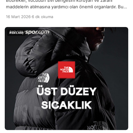
Böbrekler, vücudun sıvı dengesini koruyan ve zararlı
maddelerin atılmasına yardımcı olan önemli organlardır. Bu
nedenle böbrek sağlığını destekleyen besinleri düzenli
16 Mart 2026
·
6 dk okuma
olarak tüketmek büyük önem taşır. Yeterli miktarda su
içmek böbreklerin daha iyi çalışmasına yardımcı olurken, su
oranı yüksek sebze ve meyveler de vücudun sıvı
dengesini destekler. Salatalık, kabak ve karpuz gibi besinler
böbreklerin daha rahat […]