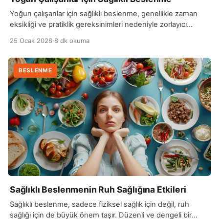
Yoğun çalışanlar için sağlıklı beslenme, genellikle zaman
eksikliği ve pratiklik gereksinimleri nedeniyle zorlayıcı
olabilir. Ancak, iş temposu ne kadar yoğun olursa olsun,
25 Ocak 2026
·
8 dk okuma
doğru beslenme alışkanlıkları sağlığı korumak ve enerji
seviyelerini yüksek tutmak için çok önemlidir. Bu nedenle,
hızlı, pratik ve besleyici öğünler hazırlamak anahtar rol
BESLENME
oynar. Örneğin, önceden hazırlanan sağlıklı atıştırmalıklar ve
öğünler, iş yerinde […]
Sağlıklı Beslenmenin Ruh Sağlığına Etkileri
Sağlıklı beslenme, sadece fiziksel sağlık için değil, ruh
sağlığı için de büyük önem taşır. Düzenli ve dengeli bir