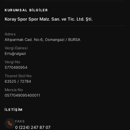
KURUMSAL BILGILER
Koray Spor Spor Malz. San. ve Tic. Ltd. Şti.
Adres
Altıparmak Cad. No:6, Osmangazi / BURSA
Vergi Dairesi
Ertuğrulgazi
Vergi No
5770490954
Ticaret Sicil No
63525 / 72784
Mersis No
0577049095400011
İLETIŞIM
FAKS
0 (224) 247 87 07