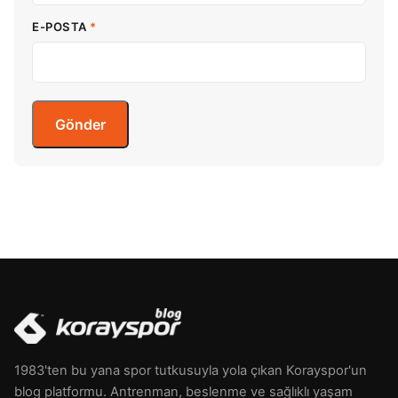
E-POSTA
*
1983'ten bu yana spor tutkusuyla yola çıkan Korayspor'un
blog platformu. Antrenman, beslenme ve sağlıklı yaşam