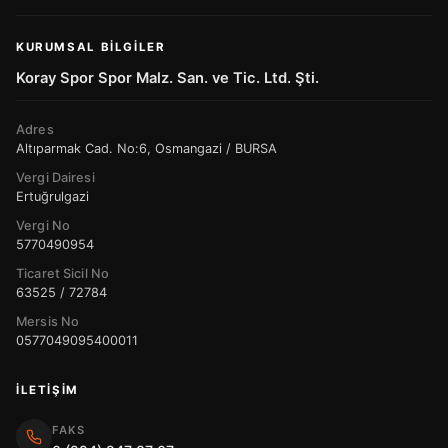
KURUMSAL BILGILER
Koray Spor Spor Malz. San. ve Tic. Ltd. Şti.
Adres
Altıparmak Cad. No:6, Osmangazi / BURSA
Vergi Dairesi
Ertuğrulgazi
Vergi No
5770490954
Ticaret Sicil No
63525 / 72784
Mersis No
0577049095400011
İLETIŞIM
FAKS