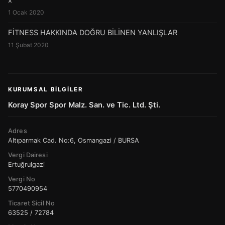
x
1 Ocak 2020
FİTNESS HAKKINDA DOĞRU BİLİNEN YANLIŞLAR
11 Şubat 2020
KURUMSAL BILGILER
Koray Spor Spor Malz. San. ve Tic. Ltd. Şti.
Adres
Altıparmak Cad. No:6, Osmangazi / BURSA
Vergi Dairesi
Ertuğrulgazi
Vergi No
5770490954
Ticaret Sicil No
63525 / 72784