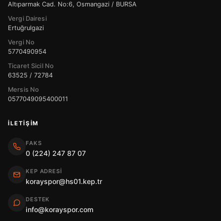
Altıparmak Cad. No:6, Osmangazi / BURSA
Vergi Dairesi
Ertuğrulgazi
Vergi No
5770490954
Ticaret Sicil No
63525 / 72784
Mersis No
0577049095400011
İLETIŞIM
FAKS
0 (224) 247 87 07
KEP ADRESI
korayspor@hs01.kep.tr
DESTEK
info@korayspor.com