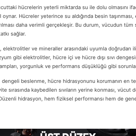
uttaki hücrelerin yeterli miktarda su ile dolu olmasını if
 rol oynar. Hücreler yeterince su aldığında besin taşınması, 
rılması daha verimli gerçekleşir. Bu durum, vücudun tüm 
atkı sağlar.
 elektrolitler ve mineraller arasındaki uyumla doğrudan ili
 gibi elektrolitler, hücre içi ve hücre dışı sıvı denges
mpları, yorgunluk ve performans düşüklüğü gibi sorunlar 
ve dengeli beslenme, hücre hidrasyonunu korumanın en te
tivite sırasında kaybedilen sıvıların yerine konması, vücu
 Düzenli hidrasyon, hem fiziksel performansı hem de gene