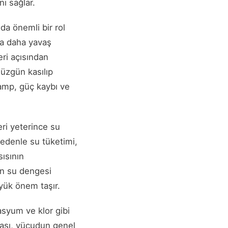
ı sağlar.
da önemli bir rol
da daha yavaş
eri açısından
düzgün kasılıp
amp, güç kaybı ve
ri yeterince su
 nedenle su tüketimi,
ısının
in su dengesi
üyük önem taşır.
asyum ve klor gibi
ması, vücudun genel