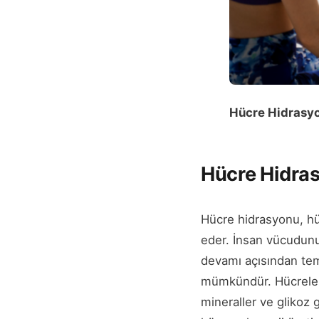
Hücre Hidrasy
Hücre Hidra
Hücre hidrasyonu, hü
eder. İnsan vücudunu
devamı açısından temel
mümkündür. Hücrelerin
mineraller ve glikoz 