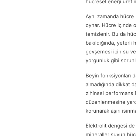
hücresel enerji üreti
Aynı zamanda hücre h
oynar. Hücre içinde o
temizlenir. Bu da hüc
bakıldığında, yeterli
gevşemesi için su ve
yorgunluk gibi sorunla
Beyin fonksiyonları 
almadığında dikkat da
zihinsel performans 
düzenlenmesine yardı
korunarak aşırı ısınm
Elektrolit dengesi d
mineraller suyun hüc