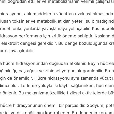
mini doğrudan etkiler ve metabolizmanın verimli çalışmasın
idrasyonu, atık maddelerin vücuttan uzaklaştırılmasında 
luşan toksinler ve metabolik atıklar, yeterli su olmadığın
resel fonksiyonlarda yavaşlamaya yol açabilir. Kas hücrel
 hidrasyon performans için kritik öneme sahiptir. Kasların 
 elektrolit dengesi gereklidir. Bu denge bozulduğunda kr
r ortaya çıkabilir.
da hücre hidrasyonundan doğrudan etkilenir. Beyin hücrele
ğınıklığı, baş ağrısı ve zihinsel yorgunluk görülebilir. Bu
için de önemlidir. Hücre hidrasyonu aynı zamanda vücut ıs
mcı olur. Terleme yoluyla ısı kaybı sağlanırken, hücreler
a önlenir. Bu mekanizma özellikle fiziksel aktivitelerde b
e hücre hidrasyonunun önemli bir parçasıdır. Sodyum, pot
re içi ve dışı dağılımını kontrol eder. Bu dengenin korun