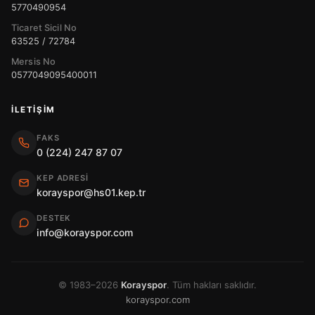
5770490954
Ticaret Sicil No
63525 / 72784
Mersis No
0577049095400011
İLETIŞIM
FAKS
0 (224) 247 87 07
KEP ADRESI
korayspor@hs01.kep.tr
DESTEK
info@korayspor.com
© 1983–2026
Korayspor
. Tüm hakları saklıdır.
korayspor.com