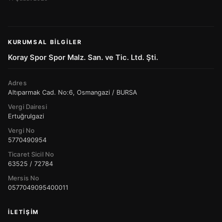
KURUMSAL BILGILER
Koray Spor Spor Malz. San. ve Tic. Ltd. Şti.
Adres
Altıparmak Cad. No:6, Osmangazi / BURSA
Vergi Dairesi
Ertuğrulgazi
Vergi No
5770490954
Ticaret Sicil No
63525 / 72784
Mersis No
0577049095400011
İLETIŞIM