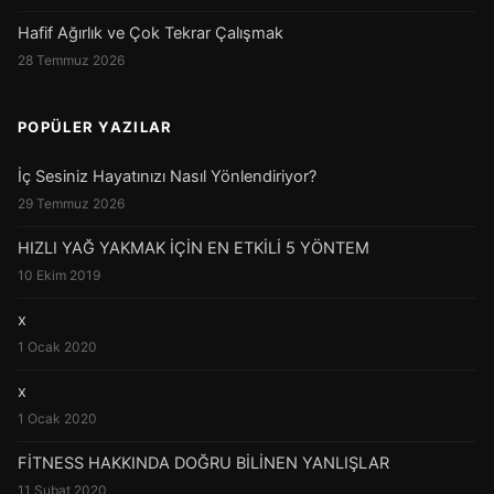
Hafif Ağırlık ve Çok Tekrar Çalışmak
28 Temmuz 2026
POPÜLER YAZILAR
İç Sesiniz Hayatınızı Nasıl Yönlendiriyor?
29 Temmuz 2026
HIZLI YAĞ YAKMAK İÇİN EN ETKİLİ 5 YÖNTEM
10 Ekim 2019
x
1 Ocak 2020
x
1 Ocak 2020
FİTNESS HAKKINDA DOĞRU BİLİNEN YANLIŞLAR
11 Şubat 2020