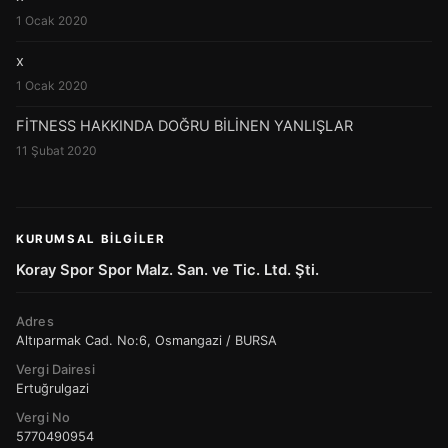
1 Ocak 2020
x
1 Ocak 2020
FİTNESS HAKKINDA DOĞRU BİLİNEN YANLIŞLAR
11 Şubat 2020
KURUMSAL BILGILER
Koray Spor Spor Malz. San. ve Tic. Ltd. Şti.
Adres
Altıparmak Cad. No:6, Osmangazi / BURSA
Vergi Dairesi
Ertuğrulgazi
Vergi No
5770490954