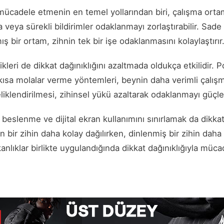
e mücadele etmenin en temel yollarından biri, çalışma ort
veya sürekli bildirimler odaklanmayı zorlaştırabilir. Sade 
ış bir ortam, zihnin tek bir işe odaklanmasını kolaylaştırır
leri de dikkat dağınıklığını azaltmada oldukça etkilidir. P
kısa molalar verme yöntemleri, beynin daha verimli çalışma
eliklendirilmesi, zihinsel yükü azaltarak odaklanmayı güçlen
ı beslenme ve dijital ekran kullanımını sınırlamak da dikk
un bir zihin daha kolay dağılırken, dinlenmiş bir zihin dah
şkanlıklar birlikte uygulandığında dikkat dağınıklığıyla mü