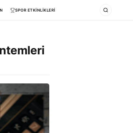
N
SPOR ETKİNLİKLERİ
öntemleri