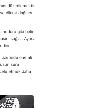
amını düzenlemektir.
ve dikkat dağıtıcı
.
omodoro gibi belirli
sını sağlar. Ayrıca
dirir.
at üzerinde önemli
a uzun süre
cadele etmek daha