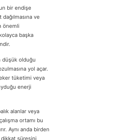
ğun bir endişe
at dağılmasına ve
n önemli
n kolayca başka
ndir.
in düşük olduğu
ozulmasına yol açar.
şeker tüketimi veya
uyduğu enerji
alık alanlar veya
 çalışma ortamı bu
ırır. Aynı anda birden
dikkat süresini