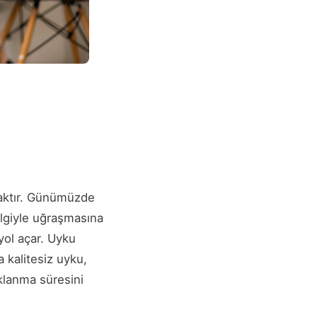
lmaktır. Günümüzde
ilgiyle uğraşmasına
yol açar. Uyku
a kalitesiz uyku,
klanma süresini