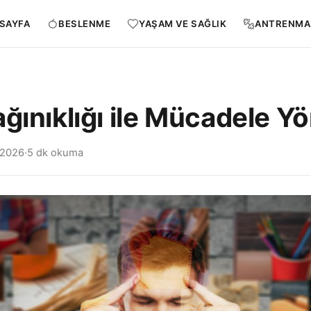
SAYFA
BESLENME
YAŞAM VE SAĞLIK
ANTRENMA
ğınıklığı ile Mücadele Y
 2026
·
5 dk okuma