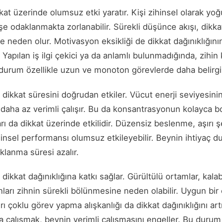
kat üzerinde olumsuz etki yaratır. Kişi zihinsel olarak yo
e odaklanmakta zorlanabilir. Sürekli düşünce akışı, dikk
e neden olur. Motivasyon eksikliği de dikkat dağınıklığını
. Yapılan iş ilgi çekici ya da anlamlı bulunmadığında, zihi
 durum özellikle uzun ve monoton görevlerde daha belirgi
 dikkat süresini doğrudan etkiler. Vücut enerji seviyesin
daha az verimli çalışır. Bu da konsantrasyonun kolayca b
rı da dikkat üzerinde etkilidir. Düzensiz beslenme, aşırı 
insel performansı olumsuz etkileyebilir. Beynin ihtiyaç d
lanma süresi azalır.
dikkat dağınıklığına katkı sağlar. Gürültülü ortamlar, kalab
ları zihnin sürekli bölünmesine neden olabilir. Uygun bir
ırı çoklu görev yapma alışkanlığı da dikkat dağınıklığını art
 çalışmak, beynin verimli çalışmasını engeller. Bu durum 