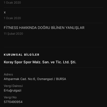
1 Ocak 2020
x
1 Ocak 2020
FİTNESS HAKKINDA DOĞRU BİLİNEN YANLIŞLAR
11 Şubat 2020
KURUMSAL BILGILER
Koray Spor Spor Malz. San. ve Tic. Ltd. Şti.
Adres
Altıparmak Cad. No:6, Osmangazi / BURSA
Vergi Dairesi
Ertuğrulgazi
Vergi No
5770490954