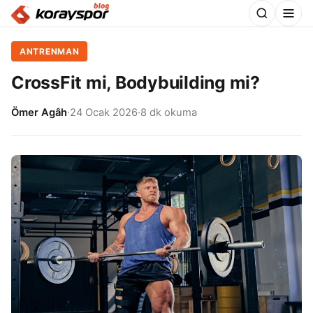
ANTRENMAN
CrossFit mi, Bodybuilding mi?
Ömer Agâh
·
24 Ocak 2026
·
8 dk okuma