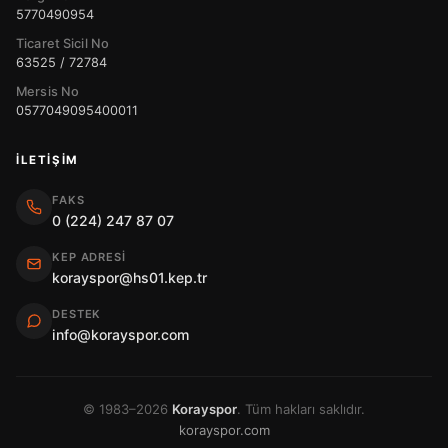
5770490954
Ticaret Sicil No
63525 / 72784
Mersis No
0577049095400011
İLETIŞIM
FAKS
0 (224) 247 87 07
KEP ADRESI
korayspor@hs01.kep.tr
DESTEK
info@korayspor.com
© 1983–2026
Korayspor
. Tüm hakları saklıdır.
korayspor.com