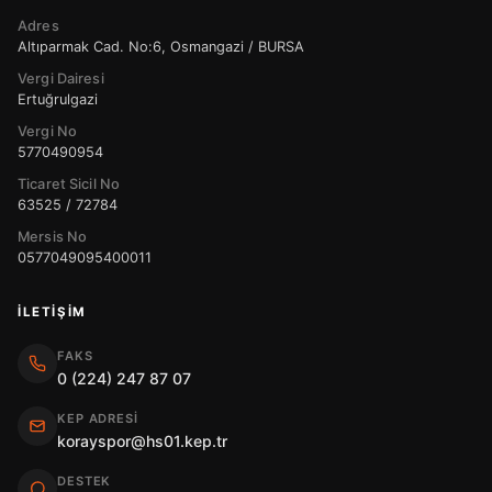
Adres
Altıparmak Cad. No:6, Osmangazi / BURSA
Vergi Dairesi
Ertuğrulgazi
Vergi No
5770490954
Ticaret Sicil No
63525 / 72784
Mersis No
0577049095400011
İLETIŞIM
FAKS
0 (224) 247 87 07
KEP ADRESI
korayspor@hs01.kep.tr
DESTEK