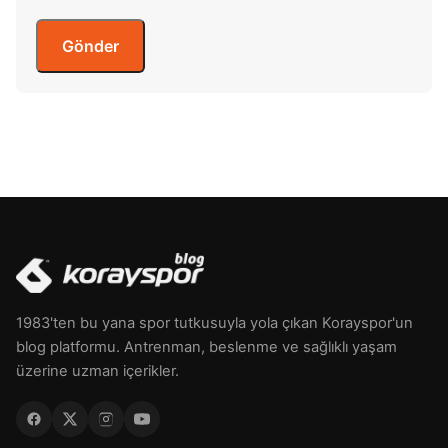
1983'ten bu yana spor tutkusuyla yola çıkan Korayspor'un
blog platformu. Antrenman, beslenme ve sağlıklı yaşam
üzerine uzman içerikler.