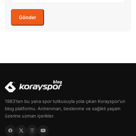
1983'ten bu yana spor tutkusuyla yola çıkan Korayspor'un
blog platformu. Antrenman, beslenme ve sağlıklı yaşam
üzerine uzman içerikler.