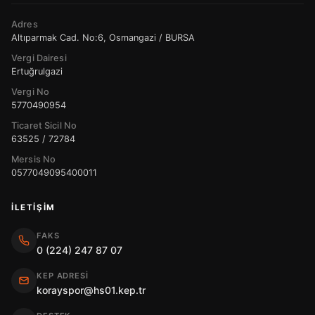
Adres
Altıparmak Cad. No:6, Osmangazi / BURSA
Vergi Dairesi
Ertuğrulgazi
Vergi No
5770490954
Ticaret Sicil No
63525 / 72784
Mersis No
0577049095400011
İLETIŞIM
FAKS
0 (224) 247 87 07
KEP ADRESI
korayspor@hs01.kep.tr