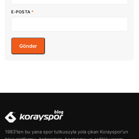
E-POSTA
*
1983'ten bu yana spor tutkusuyla yola çıkan Korayspor'un