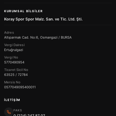
KURUMSAL BILGILER
Koray Spor Spor Malz. San. ve Tic. Ltd. Şti.
Adres
Altıparmak Cad. No:6, Osmangazi / BURSA
Vergi Dairesi
Ertuğrulgazi
Vergi No
5770490954
Ticaret Sicil No
63525 / 72784
Mersis No
0577049095400011
İLETIŞIM
FAKS
0 (224) 247 87 07