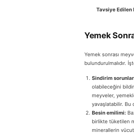
Tavsiye Edilen
Yemek Sonra
Yemek sonrası meyve 
bulundurulmalıdır. İş
Sindirim sorunlar
olabileceğini bildi
meyveler, yemekler
yavaşlatabilir. Bu 
Besin emilimi:
Baz
birlikte tüketilen
minerallerin vücut