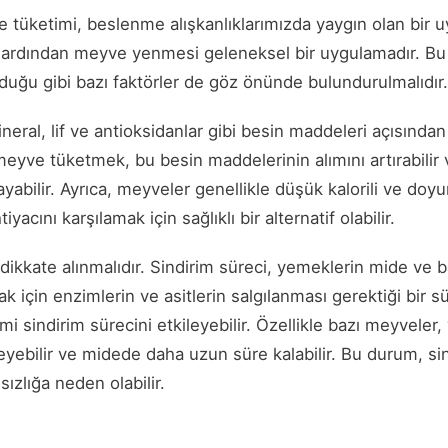
tüketimi, beslenme alışkanlıklarımızda yaygın olan bir u
 ardından meyve yenmesi geleneksel bir uygulamadır. Bu a
lduğu gibi bazı faktörler de göz önünde bulundurulmalıdır.
neral, lif ve antioksidanlar gibi besin maddeleri açısından
yve tüketmek, bu besin maddelerinin alımını artırabilir
yabilir. Ayrıca, meyveler genellikle düşük kalorili ve do
iyacını karşılamak için sağlıklı bir alternatif olabilir.
 dikkate alınmalıdır. Sindirim süreci, yemeklerin mide ve 
ak için enzimlerin ve asitlerin salgılanması gerektiği bir s
i sindirim sürecini etkileyebilir. Özellikle bazı meyveler,
meyebilir ve midede daha uzun süre kalabilir. Bu durum, si
ızlığa neden olabilir.