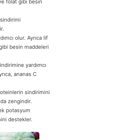
e folat gibi besin
sindirimi
r.
ımcı olur. Ayrıca lif
 gibi besin maddeleri
sindirimine yardımcı
Ayrıca, ananas C
oteinlerin sindirimini
 da zengindir.
sek potasyum
mini destekler.