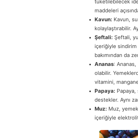
tüketilebilecek id
maddeleri açısınd
Kavun:
Kavun, su 
kolaylaştırabilir. 
Şeftali:
Şeftali, y
içeriğiyle sindiri
bakımından da zen
Ananas
: Ananas, 
olabilir. Yemekler
vitamini, manganez
Papaya:
Papaya, s
destekler. Aynı za
Muz:
Muz, yemek 
içeriğiyle elektrol