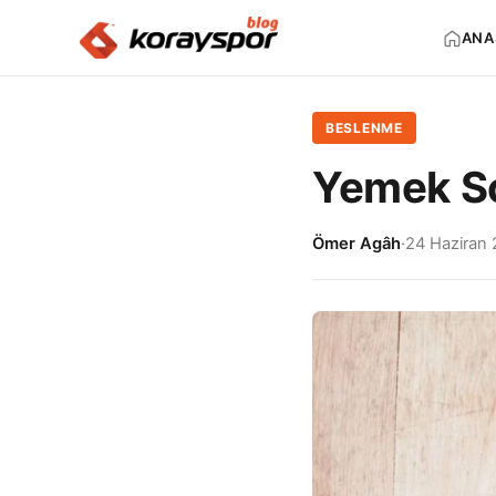
ANA
BESLENME
Yemek So
Ömer Agâh
·
24 Haziran