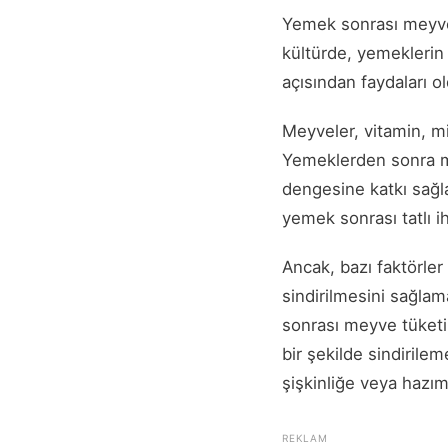
Yemek sonrası meyve 
kültürde, yemeklerin
açısından faydaları o
Meyveler, vitamin, mi
Yemeklerden sonra me
dengesine katkı sağla
yemek sonrası tatlı iht
Ancak, bazı faktörler
sindirilmesini sağlam
sonrası meyve tüketim
bir şekilde sindirile
şişkinliğe veya hazıms