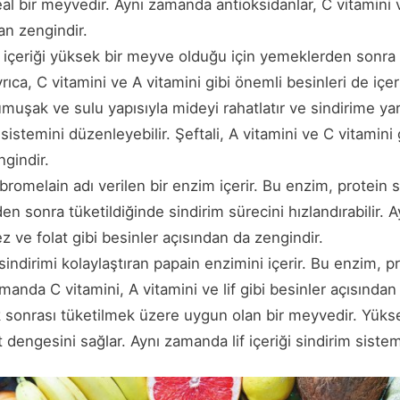
eal bir meyvedir. Aynı zamanda antioksidanlar, C vitamini v
an zengindir.
içeriği yüksek bir meyve olduğu için yemeklerden sonra 
Ayrıca, C vitamini ve A vitamini gibi önemli besinleri de içeri
umuşak ve sulu yapısıyla mideyi rahatlatır ve sindirime yard
m sistemini düzenleyebilir. Şeftali, A vitamini ve C vitamini
gindir.
bromelain adı verilen bir enzim içerir. Bu enzim, protein 
den sonra tüketildiğinde sindirim sürecini hızlandırabilir. 
 ve folat gibi besinler açısından da zengindir.
indirimi kolaylaştıran papain enzimini içerir. Bu enzim, pr
manda C vitamini, A vitamini ve lif gibi besinler açısından
sonrası tüketilmek üzere uygun olan bir meyvedir. Yük
it dengesini sağlar. Aynı zamanda lif içeriği sindirim siste