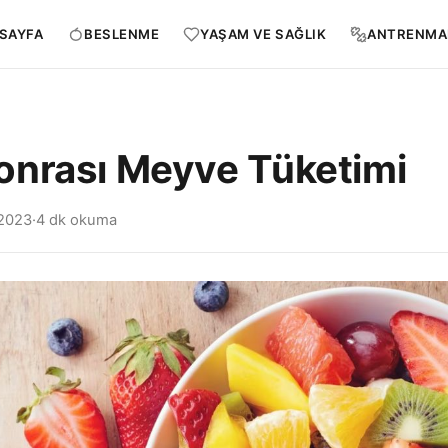
SAYFA
BESLENME
YAŞAM VE SAĞLIK
ANTRENMA
nrası Meyve Tüketimi
 2023
·
4 dk okuma