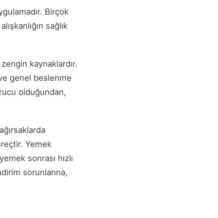
ygulamadır. Birçok
lışkanlığın sağlık
 zengin kaynaklardır.
 ve genel beslenme
yurucu olduğundan,
bağırsaklarda
üreçtir. Yemek
 yemek sonrası hızlı
ndirim sorunlarına,