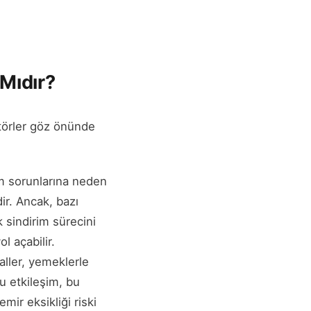
Mıdır?
törler göz önünde
im sorunlarına neden
dir. Ancak, bazı
k sindirim sürecini
l açabilir.
aller, yemeklerle
Bu etkileşim, bu
mir eksikliği riski