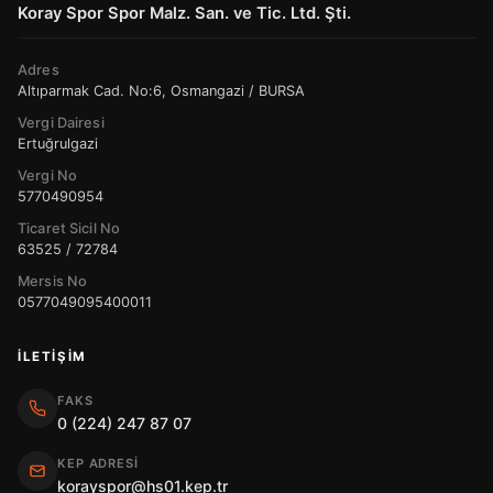
Koray Spor Spor Malz. San. ve Tic. Ltd. Şti.
Adres
Altıparmak Cad. No:6, Osmangazi / BURSA
Vergi Dairesi
Ertuğrulgazi
Vergi No
5770490954
Ticaret Sicil No
63525 / 72784
Mersis No
0577049095400011
İLETIŞIM
FAKS
0 (224) 247 87 07
KEP ADRESI
korayspor@hs01.kep.tr