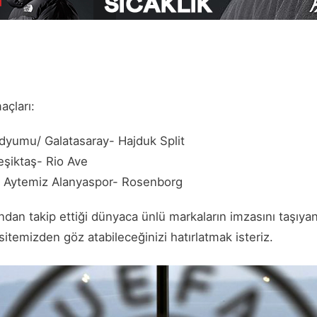
çları:
dyumu/ Galatasaray- Hajduk Split
şiktaş- Rio Ave
i/ Aytemiz Alanyaspor- Rosenborg
ndan takip ettiği dünyaca ünlü markaların imzasını taşıy
itemizden göz atabileceğinizi hatırlatmak isteriz.