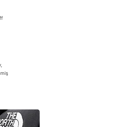
ff
y,
emiş