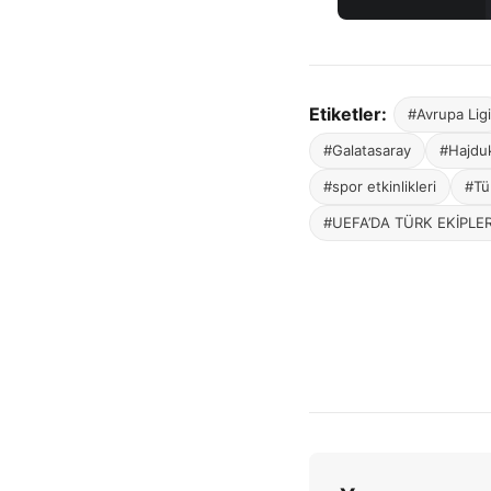
Etiketler:
#Avrupa Ligi
#Galatasaray
#Hajduk
#spor etkinlikleri
#Tü
#UEFA’DA TÜRK EKİPLER