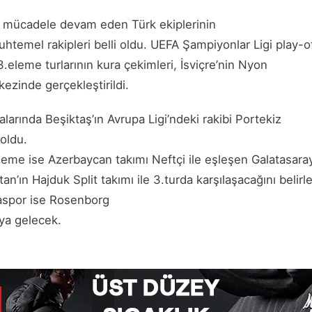
e mücadele devam eden Türk ekiplerinin
temel rakipleri belli oldu. UEFA Şampiyonlar Ligi play-o
.eleme turlarının kura çekimleri, İsviçre’nin Nyon
ezinde gerçekleştirildi.
alarında Beşiktaş’ın Avrupa Ligi’ndeki rakibi Portekiz
oldu.
 eleme ise Azerbaycan takımı Neftçi ile eşleşen Galatasara
an’ın Hajduk Split takımı ile 3.turda karşılaşacağını belirl
aspor ise Rosenborg
ıya gelecek.