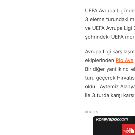
UEFA Avrupa Ligi’nd
3.eleme turundaki muh
ve UEFA Avrupa Ligi 3
şehrindeki UEFA merk
Avrupa Ligi karşılaşm
ekiplerinden
Rio Ave
Bir diğer yani ikinci
turu geçerek Hırvatist
oldu. Aytemiz Alany
ile 3.turda karşı karş