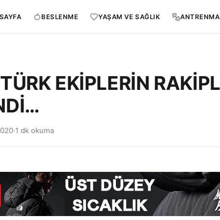
SAYFA
BESLENME
YAŞAM VE SAĞLIK
ANTRENMA
 TÜRK EKİPLERİN RAKİPL
NDİ…
2020
·
1 dk okuma