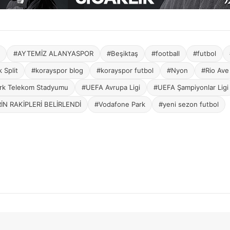
#AYTEMİZ ALANYASPOR
#Beşiktaş
#football
#futbol
 Split
#korayspor blog
#korayspor futbol
#Nyon
#Rio Ave
rk Telekom Stadyumu
#UEFA Avrupa Ligi
#UEFA Şampiyonlar Ligi
İN RAKİPLERİ BELİRLENDİ
#Vodafone Park
#yeni sezon futbol