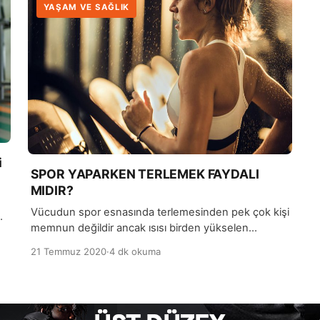
YAŞAM VE SAĞLIK
i
SPOR YAPARKEN TERLEMEK FAYDALI
MIDIR?
Vücudun spor esnasında terlemesinden pek çok kişi
ek
memnun değildir ancak ısısı birden yükselen
n
bedenin, kendini soğutma mekanizması olduğunu
21 Temmuz 2020
·
4 dk okuma
düşünürsek aslında terlemek oldukça yararlıdır.
Terlemek, vücudunuzun sağlıklı olduğunun da bir
göstergesidir.
re