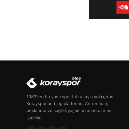
ulaşmakla ölçülmelidir, terleme […]
1983'ten bu yana spor tutkusuyla yola çıkan
Korayspor'un blog platformu. Antrenman,
beslenme ve sağlıklı yaşam üzerine uzman
içerikler.