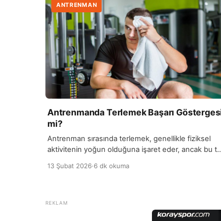
ANTRENMAN
Antrenmanda Terlemek Başarı Gösterges
mi?
Antrenman sırasında terlemek, genellikle fiziksel
aktivitenin yoğun olduğuna işaret eder, ancak bu t
başına başarı göstergesi değildir. Terleme, vücudu
13 Şubat 2026
·
6 dk okuma
sıcaklığını düzenleme mekanizmasıdır ve kişiden
kişiye değişebilir. Bazı insanlar daha az terlerken,
bazıları daha fazla terleyebilir; bu durum, kondisyon
düzeyi, genetik yapı ve ortam sıcaklığı gibi faktörle
bağlıdır. Başarı, antrenmanın etkisi ve hedeflere