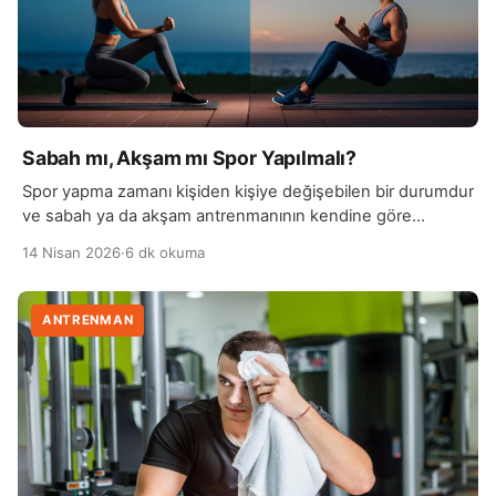
Sabah mı, Akşam mı Spor Yapılmalı?
Spor yapma zamanı kişiden kişiye değişebilen bir durumdur
ve sabah ya da akşam antrenmanının kendine göre
avantajları vardır. Sabah spor yapmak, güne enerjik
14 Nisan 2026
·
6 dk okuma
başlamayı sağlar ve metabolizmayı erken saatlerde
harekete geçirir. Ayrıca sabah saatlerinde yapılan egzersiz,
gün boyunca daha aktif ve zinde hissetmeye yardımcı
ANTRENMAN
olabilir. Düzenli bir sabah rutini oluşturmak, spor alışkanlığını
sürdürmeyi de kolaylaştırır. […]