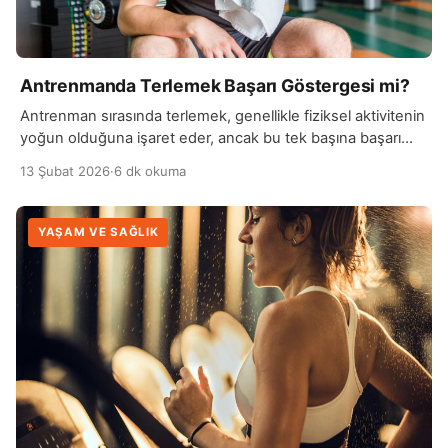
Antrenmanda Terlemek Başarı Göstergesi mi?
Antrenman sırasında terlemek, genellikle fiziksel aktivitenin
yoğun olduğuna işaret eder, ancak bu tek başına başarı
göstergesi değildir. Terleme, vücudun sıcaklığını
13 Şubat 2026
·
6 dk okuma
düzenleme mekanizmasıdır ve kişiden kişiye değişebilir.
Bazı insanlar daha az terlerken, bazıları daha fazla
terleyebilir; bu durum, kondisyon düzeyi, genetik yapı ve
YAŞAM VE SAĞLIK
ortam sıcaklığı gibi faktörlere bağlıdır. Başarı, antrenmanın
etkisi ve hedeflere ulaşmakla ölçülmelidir, terleme […]