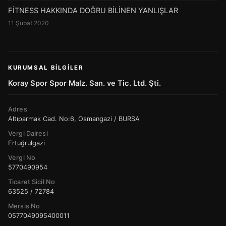
FİTNESS HAKKINDA DOĞRU BİLİNEN YANLIŞLAR
11 Şubat 2020
KURUMSAL BILGILER
Koray Spor Spor Malz. San. ve Tic. Ltd. Şti.
Adres
Altıparmak Cad. No:6, Osmangazi / BURSA
Vergi Dairesi
Ertuğrulgazi
Vergi No
5770490954
Ticaret Sicil No
63525 / 72784
Mersis No
0577049095400011