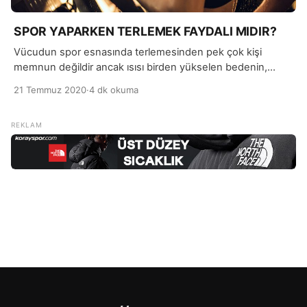
SPOR YAPARKEN TERLEMEK FAYDALI MIDIR?
Vücudun spor esnasında terlemesinden pek çok kişi
memnun değildir ancak ısısı birden yükselen bedenin,
kendini soğutma mekanizması olduğunu düşünürsek
21 Temmuz 2020
·
4 dk okuma
aslında terlemek oldukça yararlıdır. Terlemek, vücudunuzun
sağlıklı olduğunun da bir göstergesidir.