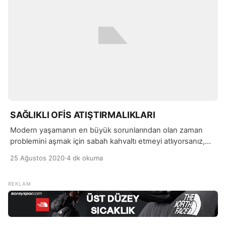
SAĞLIKLI OFİS ATIŞTIRMALIKLARI
Modern yaşamanın en büyük sorunlarından olan zaman
problemini aşmak için sabah kahvaltı etmeyi atlıyorsanız,
ofiste mükemmel olmasa da sağlıklı atıştırmalıkları tercih
25 Ağustos 2020
·
4 dk okuma
etmenizi gerektirebilir. Gün içerisinde çalışırken gelen ani
açlık krizleri, uzayan mesailer, hesapta olmayan işler derken
açlığımızı ihmal edebiliyoruz.