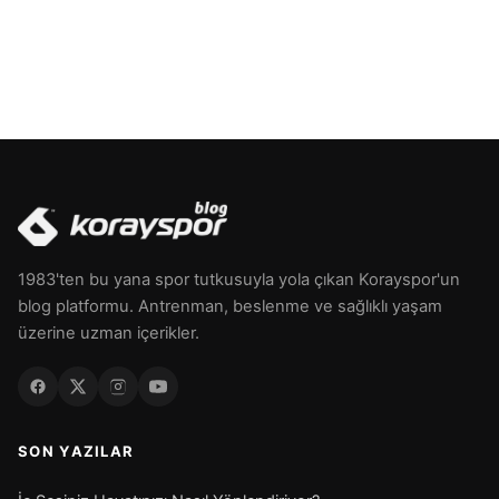
1983'ten bu yana spor tutkusuyla yola çıkan Korayspor'un
blog platformu. Antrenman, beslenme ve sağlıklı yaşam
üzerine uzman içerikler.
SON YAZILAR