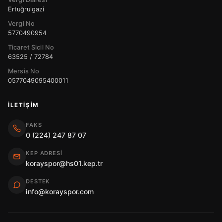
Ertuğrulgazi
Vergi No
5770490954
Ticaret Sicil No
63525 / 72784
Mersis No
0577049095400011
İLETIŞIM
FAKS
0 (224) 247 87 07
KEP ADRESI
korayspor@hs01.kep.tr
DESTEK
info@korayspor.com