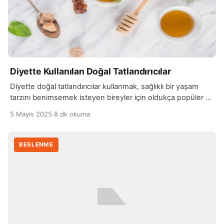
Diyette Kullanılan Doğal Tatlandırıcılar
Diyette doğal tatlandırıcılar kullanmak, sağlıklı bir yaşam
tarzını benimsemek isteyen bireyler için oldukça popüler bir
tercih haline gelmiştir. Şeker yerine doğal tatlandırıcılar
5 Mayıs 2025
·
8 dk okuma
kullanmak, kan şekeri seviyelerini düzenlemeye yardımcı
olabilir ve fazla kalori alımını sınırlayarak kilo kontrolünü
kolaylaştırabilir. Doğal tatlandırıcılar, vücutta sindirilmesi
BESLENME
daha yavaş olan maddeler içerdiğinden, şekerin yol açtığı
ani kan şekeri dalgalanmalarını engellemeye yardımcı […]