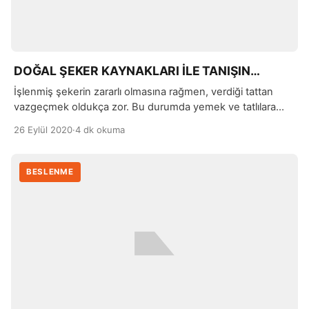
DOĞAL ŞEKER KAYNAKLARI İLE TANIŞIN…
İşlenmiş şekerin zararlı olmasına rağmen, verdiği tattan
vazgeçmek oldukça zor. Bu durumda yemek ve tatlılara
verdiği lezzet ile işlenmiş şeker yerine, doğal şeker
26 Eylül 2020
·
4 dk okuma
kullanabileceğinizi de belirtmek istiyoruz.
BESLENME