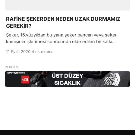
RAFİNE ŞEKERDEN NEDEN UZAK DURMAMIZ
GEREKİR?
Şeker, 16.yüzyıldan bu yana şeker pancarı veya şeker
kamışının işlenmesi sonucunda elde edilen bir katkı
maddesidir. Şekeri besin ya da gıda olarak tanımlamak, bu
11 Eylül 2020
·
4 dk okuma
nedenle yanlış olacaktır. İşlenerek elde edilen bu şekere,
kristalize şeker deniliyor.