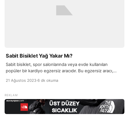
Sabit Bisiklet Yağ Yakar Mı?
Sabit bisiklet, spor salonlarında veya evde kullanılan
popüler bir kardiyo egzersiz aracıdır. Bu egzersiz aracı,
pedalların döndürülmesiyle oluşturulan bisiklet sürme
21 Ağustos 2023
·
6 dk okuma
hareketini simüle eder. Sabit bisiklet ile çalışmak, genel
fitness seviyesini artırmak, kardiyovasküler dayanıklılığı
geliştirmek ve kalori yakmak için etkili bir yöntemdir. Sabit
bisiklet, düşük darbe ile yüksek yoğunluklu bir egzersiz
sağlar. Bu nedenle eklem stresi […]