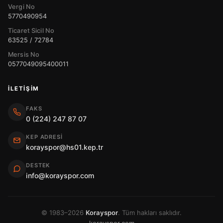
Vergi No
5770490954
Ticaret Sicil No
63525 / 72784
Mersis No
0577049095400011
İLETIŞIM
FAKS
0 (224) 247 87 07
KEP ADRESI
korayspor@hs01.kep.tr
DESTEK
info@korayspor.com
© 1983–2026
Korayspor
. Tüm hakları saklıdır.
korayspor.com