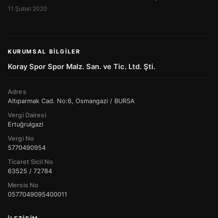
11 Şubat 2020
KURUMSAL BILGILER
Koray Spor Spor Malz. San. ve Tic. Ltd. Şti.
Adres
Altıparmak Cad. No:6, Osmangazi / BURSA
Vergi Dairesi
Ertuğrulgazi
Vergi No
5770490954
Ticaret Sicil No
63525 / 72784
Mersis No
0577049095400011