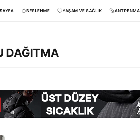
SAYFA
BESLENME
YAŞAM VE SAĞLIK
ANTRENMA
U DAĞITMA