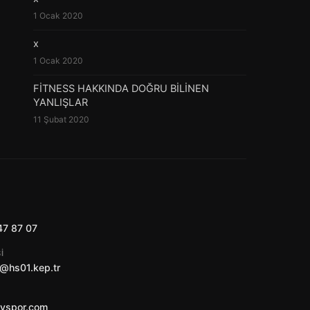
1 Ocak 2020
x
1 Ocak 2020
FİTNESS HAKKINDA DOĞRU BİLİNEN
YANLIŞLAR
11 Şubat 2020
47 87 07
I
@hs01.kep.tr
ayspor.com