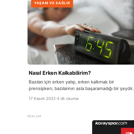
YAŞAM VE SAĞLIK
Nasıl Erken Kalkabilirim?
Bazıları için erken yatıp, erken kalkmak bir
prensipken; bazılarının asla başaramadığı bir şeydir.
Düzenli yatma ve uyanma saatleri belirlemeniz
17 Kasım 2022
·
4 dk okuma
hayatınızı büyük ölçüde kolaylaştıran bir etken olsa
da, sabah çalan alarma karşı direnmeden yataktan
kalkmak büyük başarı ister. Sizde sabahları yatakta
kalkmakta zorlanıyor ve çalan sabah alarmını bir
düşman gibi görüyorsanız, bu makalemizi sonuna