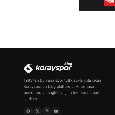
kadar okumanızı […]
1983'ten bu yana spor tutkusuyla yola çıkan
Korayspor'un blog platformu. Antrenman,
beslenme ve sağlıklı yaşam üzerine uzman
içerikler.