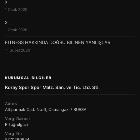
x
1 Ocak 2020
x
1 Ocak 2020
FİTNESS HAKKINDA DOĞRU BİLİNEN YANLIŞLAR
11 Şubat 2020
KURUMSAL BILGILER
Koray Spor Spor Malz. San. ve Tic. Ltd. Şti.
Adres
Altıparmak Cad. No:6, Osmangazi / BURSA
Vergi Dairesi
Ertuğrulgazi
Vergi No
5770490954