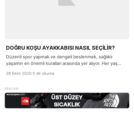
DOĞRU KOŞU AYAKKABISI NASIL SEÇİLİR?
Düzenli spor yapmak ve dengeli beslenmek, sağlıklı
yaşamın en önemli kuralları arasında yer alıyor. Her yaş
grubuna hitap eden koşu sporu, ülkemizde de en çok
28 Ekim 2020
·
5 dk okuma
uygulanan sporlardan biridir. Profesyonel anlamda
yapmasanız da, periyodik aralıklarla düzenli koşu yapmak;
ekipman gerektirmeyen kolay uygulanan sporlardan biridir.