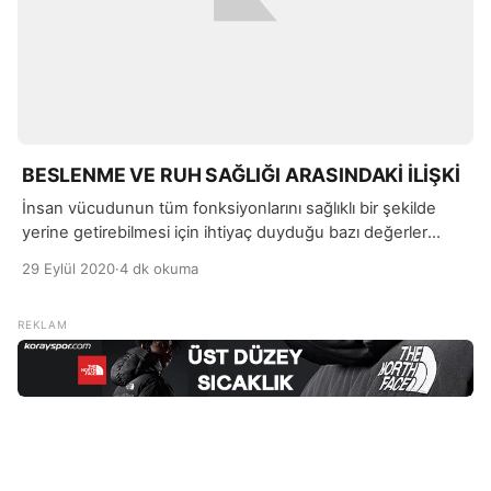
BESLENME VE RUH SAĞLIĞI ARASINDAKİ İLİŞKİ
İnsan vücudunun tüm fonksiyonlarını sağlıklı bir şekilde
yerine getirebilmesi için ihtiyaç duyduğu bazı değerler
vardır. Ruh ve beden sağlığının bir bütün olduğunu
29 Eylül 2020
·
4 dk okuma
düşünürsek, beslenmemizde yer alan gıdaların ruh
sağlığımızı etkiliyor olmasına şaşırmamalıyız.