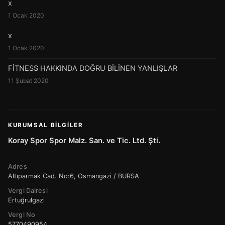
x
1 Ocak 2020
x
1 Ocak 2020
FİTNESS HAKKINDA DOĞRU BİLİNEN YANLIŞLAR
11 Şubat 2020
KURUMSAL BILGILER
Koray Spor Spor Malz. San. ve Tic. Ltd. Şti.
Adres
Altıparmak Cad. No:6, Osmangazi / BURSA
Vergi Dairesi
Ertuğrulgazi
Vergi No
5770490954