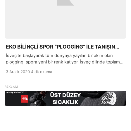
EKO BİLİNÇLİ SPOR “PLOGGİNG” İLE TANIŞIN…
İsveç’te başlayarak tüm dünyaya yayılan bir akım olan
plogging, spora yeni bir renk katıyor. İsveç dilinde toplamak
anlamına gelen plocka upp ile tempolu bir yürüyüş şekli
3 Aralık 2020
·
4 dk okuma
olan jogging karışımından meydana gelen plogging; spor
ve doğa aşıklarını bir araya getiriyor.