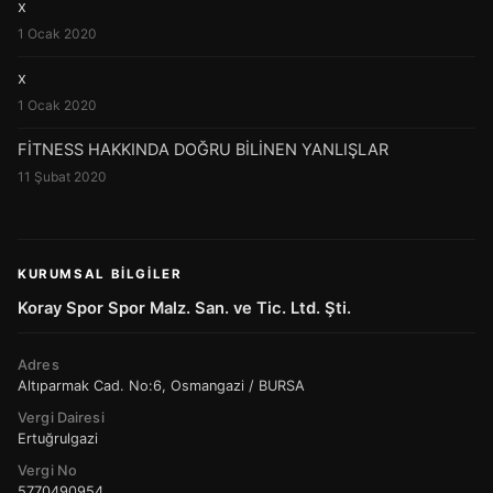
x
1 Ocak 2020
x
1 Ocak 2020
FİTNESS HAKKINDA DOĞRU BİLİNEN YANLIŞLAR
11 Şubat 2020
KURUMSAL BILGILER
Koray Spor Spor Malz. San. ve Tic. Ltd. Şti.
Adres
Altıparmak Cad. No:6, Osmangazi / BURSA
Vergi Dairesi
Ertuğrulgazi
Vergi No
5770490954