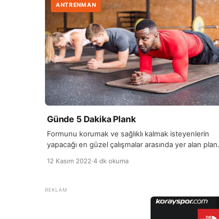
ANTRENMAN
Günde 5 Dakika Plank
Formunu korumak ve sağlıklı kalmak isteyenlerin
yapacağı en güzel çalışmalar arasında yer alan plan
egzersizi, gündelik yaşamında spor yapmaya zama
12 Kasım 2022
·
4 dk okuma
bulamayan bireyler için mükemmel bir fırsat. Özellik
core bölgeniz için yapacağınız en verimli
çalışmalardan olan plank egzersizi, pratik ve basit
uygulanabildiğinden tercih sebebi oluyor. İstikrarlı 
hakkını vererek yapacağınız günlük plank egzersizi,