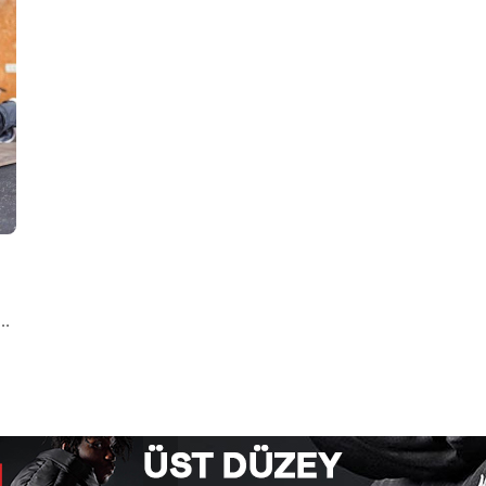
k
n
le
ve