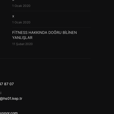
1 Ocak 2020
x
1 Ocak 2020
FİTNESS HAKKINDA DOĞRU BİLİNEN
YANLIŞLAR
11 Şubat 2020
47 87 07
I
@hs01.kep.tr
ayspor.com