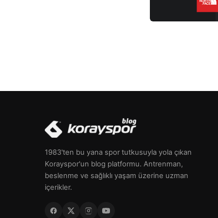
5 dakika gibi […]
1983'ten bu yana spor tutkusuyla yola çıkan
Korayspor'un blog platformu. Antrenman,
beslenme ve sağlıklı yaşam üzerine uzman
içerikler.