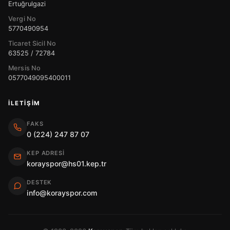
Ertuğrulgazi
Vergi No
5770490954
Ticaret Sicil No
63525 / 72784
Mersis No
0577049095400011
İLETIŞIM
FAKS
0 (224) 247 87 07
KEP ADRESI
korayspor@hs01.kep.tr
DESTEK
info@korayspor.com