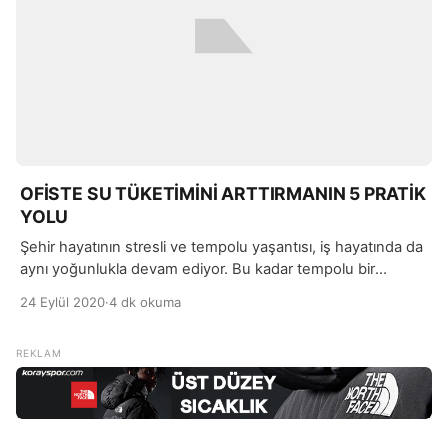
OFİSTE SU TÜKETİMİNİ ARTTIRMANIN 5 PRATİK
YOLU
Şehir hayatının stresli ve tempolu yaşantısı, iş hayatında da
aynı yoğunlukla devam ediyor. Bu kadar tempolu bir
yaşamın içerisinde en çok da kendimizi ve sağlığımızı ihmal
24 Eylül 2020
·
4 dk okuma
ediyoruz. Sadece beslenme düzenine dikkat etmek, sağlıklı
bir yaşam için yeterli gelmiyor.