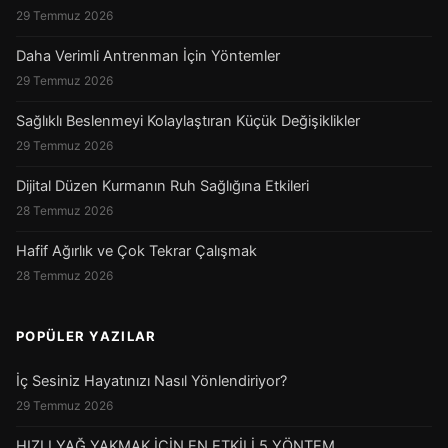
29 Temmuz 2026
Daha Verimli Antrenman İçin Yöntemler
29 Temmuz 2026
Sağlıklı Beslenmeyi Kolaylaştıran Küçük Değişiklikler
29 Temmuz 2026
Dijital Düzen Kurmanın Ruh Sağlığına Etkileri
28 Temmuz 2026
Hafif Ağırlık ve Çok Tekrar Çalışmak
28 Temmuz 2026
POPÜLER YAZILAR
İç Sesiniz Hayatınızı Nasıl Yönlendiriyor?
29 Temmuz 2026
HIZLI YAĞ YAKMAK İÇİN EN ETKİLİ 5 YÖNTEM