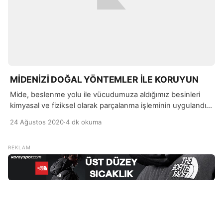
MİDENİZİ DOĞAL YÖNTEMLER İLE KORUYUN
Mide, beslenme yolu ile vücudumuza aldığımız besinleri
kimyasal ve fiziksel olarak parçalanma işleminin uygulandığı
organımızdır. Çeşitli sebeplerden dolayı gün içerisinde
24 Ağustos 2020
·
4 dk okuma
midede ekşime, yanma gibi bazı rahatsızlıklar
yaşayabiliyoruz.