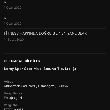
x
1 Ocak 2020
x
1 Ocak 2020
FİTNESS HAKKINDA DOĞRU BİLİNEN YANLIŞLAR
11 Şubat 2020
KURUMSAL BILGILER
Koray Spor Spor Malz. San. ve Tic. Ltd. Şti.
Adres
Altıparmak Cad. No:6, Osmangazi / BURSA
Vergi Dairesi
Ertuğrulgazi
Vergi No
5770490954