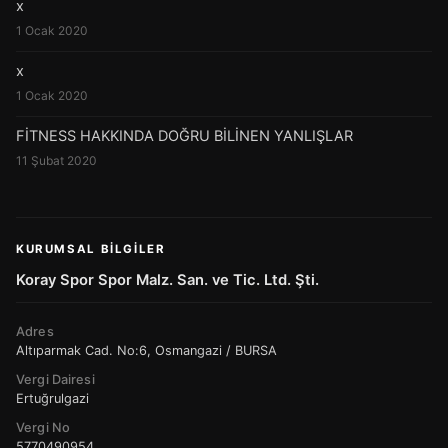
x
1 Ocak 2020
x
1 Ocak 2020
FİTNESS HAKKINDA DOĞRU BİLİNEN YANLIŞLAR
11 Şubat 2020
KURUMSAL BILGILER
Koray Spor Spor Malz. San. ve Tic. Ltd. Şti.
Adres
Altıparmak Cad. No:6, Osmangazi / BURSA
Vergi Dairesi
Ertuğrulgazi
Vergi No
5770490954