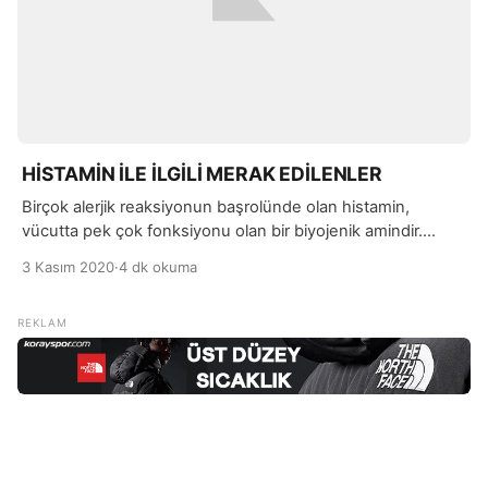
HİSTAMİN İLE İLGİLİ MERAK EDİLENLER
Birçok alerjik reaksiyonun başrolünde olan histamin,
vücutta pek çok fonksiyonu olan bir biyojenik amindir.
Enfeksiyonlar ile mücadele etmeye destek olan histamin,
3 Kasım 2020
·
4 dk okuma
kılcal damarlardaki beyaz kan hücrelerini daha geçirgen
hale getirmektedir.